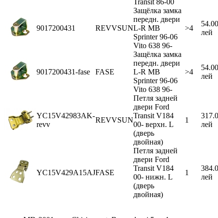
Transit 86-00
Защёлка замка
передн. двери
54.0
9017200431
REVVSUN
L-R MB
>4
лей
Sprinter 96-06
Vito 638 96-
Защёлка замка
передн. двери
54.0
9017200431-fase
FASE
L-R MB
>4
лей
Sprinter 96-06
Vito 638 96-
Петля задней
двери Ford
YC15V42983AK-
Transit V184
317.
REVVSUN
1
revv
00- верхн. L
лей
(дверь
двойная)
Петля задней
двери Ford
Transit V184
384.
YC15V429A15AJ
FASE
1
00- нижн. L
лей
(дверь
двойная)