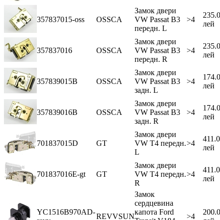
Замок двери
235.
357837015-oss
OSSCA
VW Passat B3
>4
лей
передн. L
Замок двери
235.
357837016
OSSCA
VW Passat B3
>4
лей
передн. R
Замок двери
174.
357839015B
OSSCA
VW Passat B3
>4
лей
задн. L
Замок двери
174.
357839016B
OSSCA
VW Passat B3
>4
лей
задн. R
Замок двери
411.
701837015D
GT
VW T4 передн.
>4
лей
L
Замок двери
411.
701837016E-gt
GT
VW T4 передн.
>4
лей
R
Замок
сердцевина
YC1516B970AD-
капота Ford
200.
REVVSUN
>4