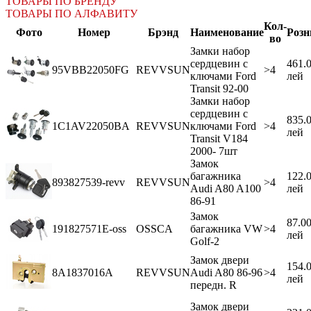
ТОВАРЫ ПО БРЕНДУ
ТОВАРЫ ПО АЛФАВИТУ
Кол-
Фото
Номер
Брэнд
Наименование
Розн
во
Замки набор
сердцевин с
461.
95VBB22050FG
REVVSUN
>4
ключами Ford
лей
Transit 92-00
Замки набор
сердцевин с
835.
1C1AV22050BA
REVVSUN
ключами Ford
>4
лей
Transit V184
2000- 7шт
Замок
багажника
122.
893827539-revv
REVVSUN
>4
Audi A80 A100
лей
86-91
Замок
87.0
191827571E-oss
OSSCA
багажника VW
>4
лей
Golf-2
Замок двери
154.
8A1837016A
REVVSUN
Audi A80 86-96
>4
лей
передн. R
Замок двери