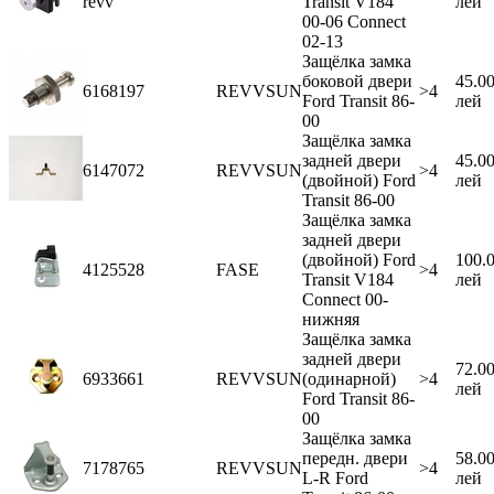
revv
Transit V184
лей
00-06 Connect
02-13
Защёлка замка
боковой двери
45.0
6168197
REVVSUN
>4
Ford Transit 86-
лей
00
Защёлка замка
задней двери
45.0
6147072
REVVSUN
>4
(двойной) Ford
лей
Transit 86-00
Защёлка замка
задней двери
(двойной) Ford
100.
4125528
FASE
>4
Transit V184
лей
Connect 00-
нижняя
Защёлка замка
задней двери
72.0
6933661
REVVSUN
(одинарной)
>4
лей
Ford Transit 86-
00
Защёлка замка
передн. двери
58.0
7178765
REVVSUN
>4
L-R Ford
лей