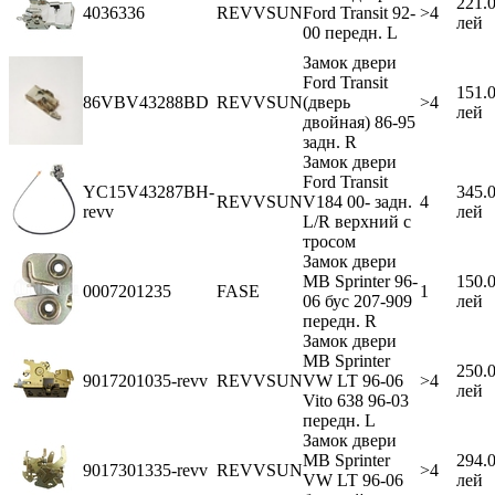
221.
4036336
REVVSUN
Ford Transit 92-
>4
лей
00 передн. L
Замок двери
Ford Transit
151.
86VBV43288BD
REVVSUN
(дверь
>4
лей
двойная) 86-95
задн. R
Замок двери
Ford Transit
YC15V43287BH-
345.
REVVSUN
V184 00- задн.
4
revv
лей
L/R верхний с
тросом
Замок двери
MB Sprinter 96-
150.
0007201235
FASE
1
06 бус 207-909
лей
передн. R
Замок двери
MB Sprinter
250.
9017201035-revv
REVVSUN
VW LT 96-06
>4
лей
Vito 638 96-03
передн. L
Замок двери
MB Sprinter
294.
9017301335-revv
REVVSUN
>4
VW LT 96-06
лей