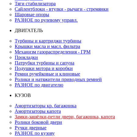
Тяги стабилизатора
Сайлентблоки - втулки - рычаги - стремянки
Шаровые опоры
РАЗНОЕ по рулевому управл.
ДВИГАТЕЛЬ
Турбины и картриджи турбины
Крышки масла и масл. фильтра
Механизм газораспределения - ГРМ
Прокладки
Патрубки турбины и сапуна
Подушки мотора и коробки
Ремни ручейковые и клиновые
Ролики и натяжители приводных ремней
РАЗНОЕ по двигателю
КУЗОВ
Амортизаторы кр. багажника
Амортизаторы капота
Замки-защёлки-петли двери, багажника, капота
Ролики боковой двери
Ручки дверные
РАЗНОЕ по кузову