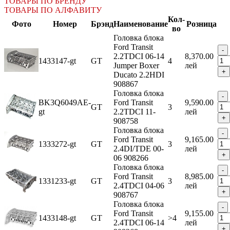
ТОВАРЫ ПО БРЕНДУ
ТОВАРЫ ПО АЛФАВИТУ
Кол-
Фото
Номер
Брэнд
Наименование
Розница
во
Головка блока
Ford Transit
2.2TDCI 06-14
8,370.00
1433147-gt
GT
4
Jumper Boxer
лей
Ducato 2.2HDI
908867
Головка блока
BK3Q6049AE-
Ford Transit
9,590.00
GT
3
gt
2.2TDCI 11-
лей
908758
Головка блока
Ford Transit
9,165.00
1333272-gt
GT
3
2.4DI/TDE 00-
лей
06 908266
Головка блока
Ford Transit
8,985.00
1331233-gt
GT
3
2.4TDCI 04-06
лей
908767
Головка блока
Ford Transit
9,155.00
1433148-gt
GT
>4
2.4TDCI 06-14
лей