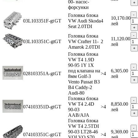
00- насос-
форсунки
Головка блока
10,170.00
03L103351F-gt
GT
VW Audi Skoda
4
лей
Seat 2.0TDI
Головка блока
11,120.00
03L103351C-gt
GT
VW Crafter 11-
2
лей
Amarok 2.0TDI
Головка блока
VW T4 1.9D
90-95 1Y 1X
под клапана на
6,305.00
028103351A-gt
GT
>4
8мм Golf-3
лей
Vento Passat B3
B4 Caddy-2
Audi-80
Головка блока
VW T4 2.4D
8,850.00
074103351D-gt
GT
>4
90-03
лей
AAB/AJA
Головка блока
VW T4 2.5TDI
90-03 LT28-46
9,369.00
074103351C-gt
GT
>4
VOLVO S70
лей