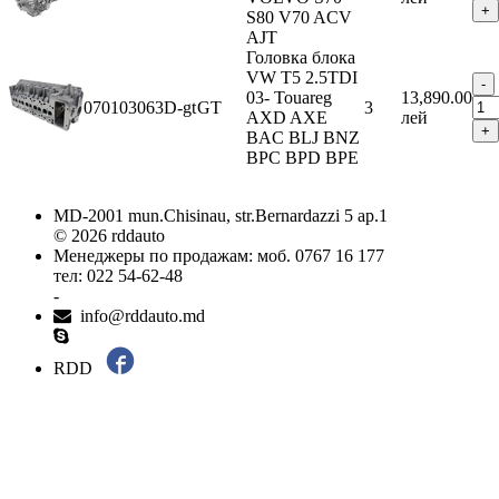
S80 V70 ACV
AJT
Головка блока
VW T5 2.5TDI
03- Touareg
13,890.00
070103063D-gt
GT
3
AXD AXE
лей
BAC BLJ BNZ
BPC BPD BPE
MD-2001 mun.Chisinau, str.Bernardazzi 5 ap.1
© 2026 rddauto
Менеджеры по продажам: моб. 0767 16 177
тел: 022 54-62-48
-
info@rddauto.md
RDD
Самые лучшие сайты – ilab.md