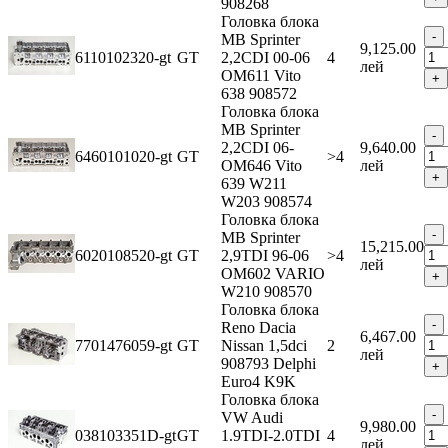
908268
Головка блока
MB Sprinter
9,125.00
6110102320-gt
GT
2,2CDI 00-06
4
лей
OM611 Vito
638 908572
Головка блока
MB Sprinter
2,2CDI 06-
9,640.00
6460101020-gt
GT
>4
OM646 Vito
лей
639 W211
W203 908574
Головка блока
MB Sprinter
15,215.00
6020108520-gt
GT
2,9TDI 96-06
>4
лей
OM602 VARIO
W210 908570
Головка блока
Reno Dacia
6,467.00
7701476059-gt
GT
Nissan 1,5dci
2
лей
908793 Delphi
Euro4 K9K
Головка блока
VW Audi
9,980.00
038103351D-gt
GT
1.9TDI-2.0TDI
4
лей