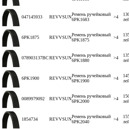
Ремень ручейковый
13
047145933
REVVSUN
>4
6PK1683
ле
Ремень ручейковый
13
6PK1875
REVVSUN
>4
6PK1875
ле
Ремень ручейковый
13
078903137BC
REVVSUN
>4
6PK1880
ле
Ремень ручейковый
14
6PK1900
REVVSUN
>4
6PK1900
ле
Ремень ручейковый
15
0089979092
REVVSUN
>4
6PK2000
ле
Ремень ручейковый
15
1854734
REVVSUN
>4
6PK2040
ле