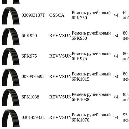
Ремень ручейковый
65
030903137T
OSSCA
>4
6PK750
ле
Ремень ручейковый
80
6PK950
REVVSUN
>4
6PK950
ле
Ремень ручейковый
80
6PK975
REVVSUN
>4
6PK975
ле
Ремень ручейковый
80
0079979492
REVVSUN
>4
6PK1015
ле
Ремень ручейковый
85
6PK1038
REVVSUN
>4
6PK1038
ле
Ремень ручейковый
95
030145933L
REVVSUN
>4
6PK1070
ле