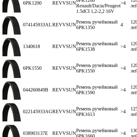
6PK1200
12
6PK1200
REVVSUN
>4
Renault/Dacia/Peugeot
ле
1.5dCI 1,2-2,2 16V
Ремень ручейковый
12
074145933AL
REVVSUN
4
6PK1350
ле
Ремень ручейковый
12
1340618
REVVSUN
>4
6PK1538
ле
Ремень ручейковый
12
6PK1550
REVVSUN
>4
6PK1550
ле
Ремень ручейковый
12
044260849B
REVVSUN
>4
6PK1590
ле
Ремень ручейковый
12
022145933AG
REVVSUN
>4
6PK1613
ле
Ремень ручейковый
13
038903137E
REVVSUN
>4
6PK1660
ле