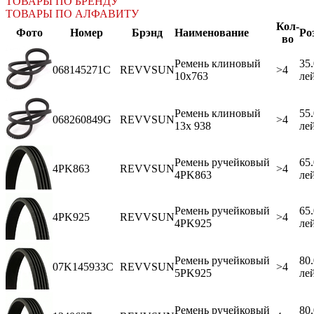
ТОВАРЫ ПО БРЕНДУ
ТОВАРЫ ПО АЛФАВИТУ
Кол-
Фото
Номер
Брэнд
Наименование
Ро
во
Ремень клиновый
35
068145271C
REVVSUN
>4
10x763
ле
Ремень клиновый
55
068260849G
REVVSUN
>4
13x 938
ле
Ремень ручейковый
65
4PK863
REVVSUN
>4
4PK863
ле
Ремень ручейковый
65
4PK925
REVVSUN
>4
4PK925
ле
Ремень ручейковый
80
07K145933C
REVVSUN
>4
5PK925
ле
Ремень ручейковый
80