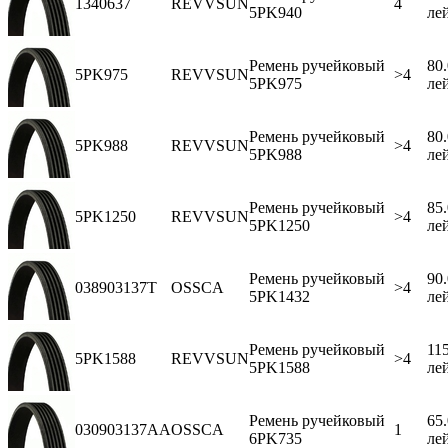
1340637
REVVSUN
4
5PK940
ле
Ремень ручейковый
80
5PK975
REVVSUN
>4
5PK975
ле
Ремень ручейковый
80
5PK988
REVVSUN
>4
5PK988
ле
Ремень ручейковый
85
5PK1250
REVVSUN
>4
5PK1250
ле
Ремень ручейковый
90
038903137T
OSSCA
>4
5PK1432
ле
Ремень ручейковый
11
5PK1588
REVVSUN
>4
5PK1588
ле
Ремень ручейковый
65
030903137AA
OSSCA
1
6PK735
ле