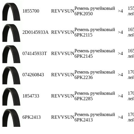
Ремень ручейковый
15
1855700
REVVSUN
>4
6PK2050
ле
Ремень ручейковый
16
2D0145933A
REVVSUN
>4
6PK2115
ле
Ремень ручейковый
16
074145933T
REVVSUN
>4
6PK2145
ле
Ремень ручейковый
17
074260843
REVVSUN
>4
6PK2236
ле
Ремень ручейковый
17
1854733
REVVSUN
>4
6PK2285
ле
Ремень ручейковый
17
6PK2413
REVVSUN
>4
6PK2413
ле