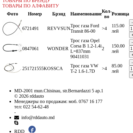
ТОВАРЫ ПО БРЕНДУ
ТОВАРЫ ПО АЛФАВИТУ
Кол-
Фото
Номер
Брэнд
Наименование
Розница
во
Трос газа Ford
115.00
6721491
REVVSUN
>4
Transit 86-00
лей
Трос газа Opel
Corsa B 1.2-1.4i
150.00
0847061
WONDER
2
L=837mm
лей
90411031
Трос газа VW
85.00
251721555K
OSSCA
>4
T-2 1.6-1.7D
лей
MD-2001 mun.Chisinau, str.Bernardazzi 5 ap.1
© 2026 rddauto
Менеджеры по продажам: моб. 0767 16 177
тел: 022 54-62-48
-
info@rddauto.md
RDD