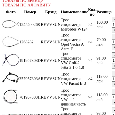
ТОВАРЫ ПО БРЕНДУ
ТОВАРЫ ПО АЛФАВИТУ
Кол-
Фото
Номер
Брэнд
Наименование
Розница
во
Трос
100.00
1245400268
REVVSUN
спидометра
>4
лей
Mercedes W124
Трос
спидометра
70.00
1268282
REVVSUN
>4
Opel Vectra A
лей
Astra F
Трос
спидометра
91.00
191957803D
REVVSUN
>4
VW Golf-2
лей
Jetta-2 1,6-1,8
Трос
118.00
357957803A
REVVSUN
спидометра
>4
лей
VW Passat В-3
Трос
спидометра
118.00
701957803H
REVVSUN
>4
VW T-4
лей
длинная часть
Трос
спидометра
98.00