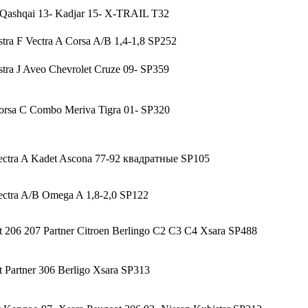
 Qashqai 13- Kadjar 15- X-TRAIL T32
tra F Vectra A Corsa A/B 1,4-1,8 SP252
tra J Aveo Chevrolet Cruze 09- SP359
orsa C Combo Meriva Tigra 01- SP320
ectra A Kadet Ascona 77-92 квадратные SP105
ectra A/В Omega A 1,8-2,0 SP122
 206 207 Partner Citroen Berlingo C2 C3 C4 Xsara SP488
 Partner 306 Berligo Xsara SP313