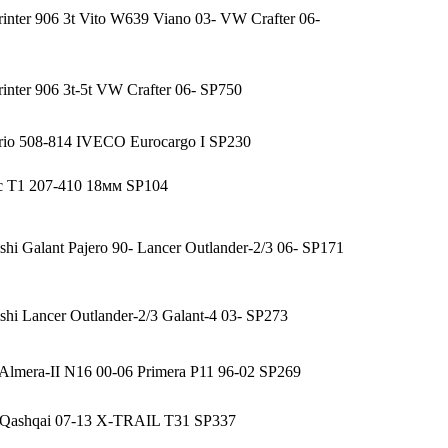
nter 906 3t Vito W639 Viano 03- VW Crafter 06-
nter 906 3t-5t VW Crafter 06- SP750
io 508-814 IVECO Eurocargo I SP230
с T1 207-410 18мм SP104
hi Galant Pajero 90- Lancer Outlander-2/3 06- SP171
shi Lancer Outlander-2/3 Galant-4 03- SP273
Almera-II N16 00-06 Primera P11 96-02 SP269
 Qashqai 07-13 X-TRAIL T31 SP337