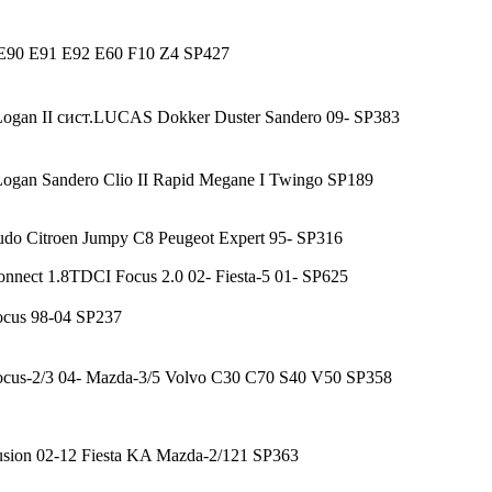
90 E91 E92 E60 F10 Z4 SP427
Logan II сист.LUCAS Dokker Duster Sandero 09- SP383
ogan Sandero Clio II Rapid Megane I Twingo SP189
udo Citroen Jumpy C8 Peugeot Expert 95- SP316
nnect 1.8TDCI Focus 2.0 02- Fiesta-5 01- SP625
ocus 98-04 SP237
ocus-2/3 04- Mazda-3/5 Volvo C30 C70 S40 V50 SP358
usion 02-12 Fiesta KA Mazda-2/121 SP363