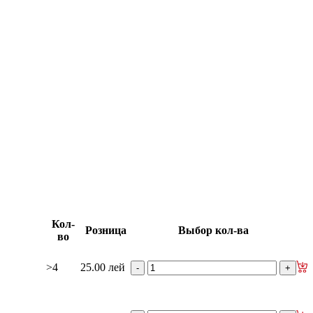
изаторы
гидроусилителя руля
е рейки
Ролики боковой двери
изаторы кр. багажника - капота
Кол-
Розница
Выбор кол-ва
во
>4
25.00 лей