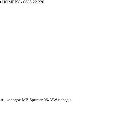
ОМЕРУ - 0685 22 220
18.06.2026
Новое поступление - MSK Аморт
04.04.2026
Новое поступление - EPS Насосы 
02.04.2026
Новое поступление - EPS Рулевы
16.02.2026
Новое поступление GTautoparts, 
06.01.2026
Новое поступление GTautoparts, Аморт
зн. колодок MB Sprinter 06- VW передн.