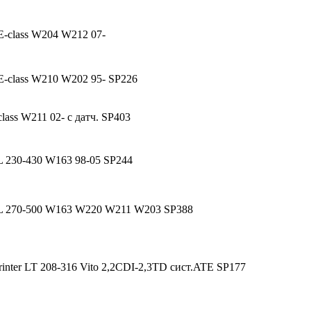
E-class W204 W212 07-
E-class W210 W202 95- SP226
lass W211 02- с датч. SP403
 230-430 W163 98-05 SP244
L 270-500 W163 W220 W211 W203 SP388
inter LT 208-316 Vito 2,2CDI-2,3TD сист.ATE SP177