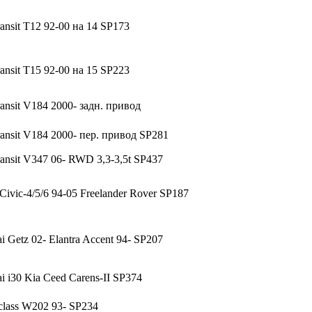
ansit T12 92-00 на 14 SP173
ansit T15 92-00 на 15 SP223
ansit V184 2000- задн. привод
ansit V184 2000- пер. привод SP281
ansit V347 06- RWD 3,3-3,5t SP437
ivic-4/5/6 94-05 Freelander Rover SP187
 Getz 02- Elantra Accent 94- SP207
 i30 Kia Ceed Carens-II SP374
lass W202 93- SP234