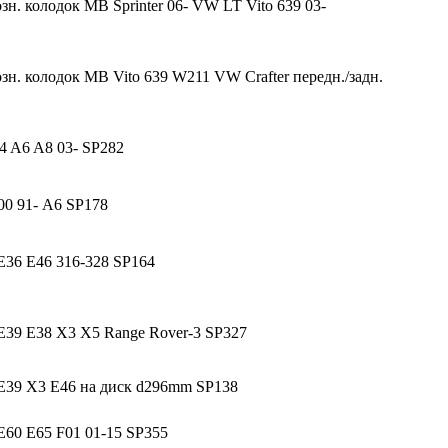
зн. колодок MB Sprinter 06- VW LT Vito 639 03-
зн. колодок MB Vito 639 W211 VW Crafter передн./задн.
4 A6 A8 03- SP282
00 91- А6 SP178
36 E46 316-328 SP164
39 E38 X3 X5 Range Rover-3 SP327
39 X3 E46 на диск d296mm SP138
60 E65 F01 01-15 SP355