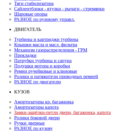
Тяги стабилизатора
Сайлентблоки - втулки - рычаги - стремянки
Шаровые опоры
РАЗНОЕ по рулевому управл.
ДВИГАТЕЛЬ
Турбины и картриджи турбины
Крышки масла и масл. фильтра
Механизм газораспределения - ГРМ
Прокладки
Патрубки турбины и сапуна
Подушки мотора и коробки
Ремни ручейковые и клиновые
Ролики и натяжители приводных ремней
РАЗНОЕ по двигателю
КУЗОВ
Амортизаторы кр. багажника
Амортизаторы капота
Замки-защёлки-петли двери, багажника, капота
Ролики боковой двери
Ручки дверные
РАЗНОЕ по кузову