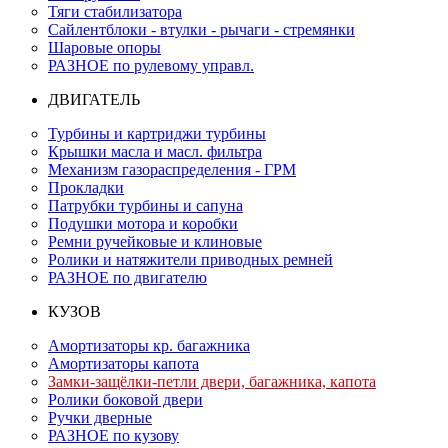
Тяги стабилизатора
Сайлентблоки - втулки - рычаги - стремянки
Шаровые опоры
РАЗНОЕ по рулевому управл.
ДВИГАТЕЛЬ
Турбины и картриджи турбины
Крышки масла и масл. фильтра
Механизм газораспределения - ГРМ
Прокладки
Патрубки турбины и сапуна
Подушки мотора и коробки
Ремни ручейковые и клиновые
Ролики и натяжители приводных ремней
РАЗНОЕ по двигателю
КУЗОВ
Амортизаторы кр. багажника
Амортизаторы капота
Замки-защёлки-петли двери, багажника, капота
Ролики боковой двери
Ручки дверные
РАЗНОЕ по кузову