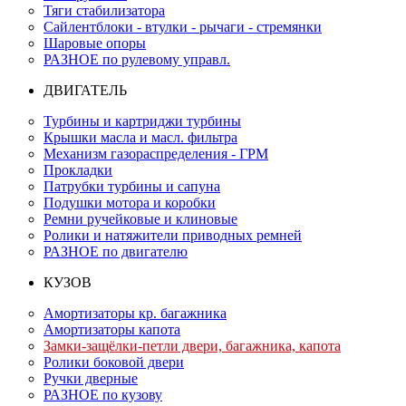
Тяги стабилизатора
Сайлентблоки - втулки - рычаги - стремянки
Шаровые опоры
РАЗНОЕ по рулевому управл.
ДВИГАТЕЛЬ
Турбины и картриджи турбины
Крышки масла и масл. фильтра
Механизм газораспределения - ГРМ
Прокладки
Патрубки турбины и сапуна
Подушки мотора и коробки
Ремни ручейковые и клиновые
Ролики и натяжители приводных ремней
РАЗНОЕ по двигателю
КУЗОВ
Амортизаторы кр. багажника
Амортизаторы капота
Замки-защёлки-петли двери, багажника, капота
Ролики боковой двери
Ручки дверные
РАЗНОЕ по кузову