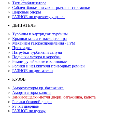
Тяги стабилизатора
Сайлентблоки - втулки - рычаги - стремянки
Шаровые опоры
РАЗНОЕ по рулевому управл.
ДВИГАТЕЛЬ
Турбины и картриджи турбины
Крышки масла и масл. фильтра
Механизм газораспределения - ГРМ
Прокладки
Патрубки турбины и сапуна
Подушки мотора и коробки
Ремни ручейковые и клиновые
Ролики и натяжители приводных ремней
РАЗНОЕ по двигателю
КУЗОВ
Амортизаторы кр. багажника
Амортизаторы капота
Замки-защёлки-петли двери, багажника, капота
Ролики боковой двери
Ручки дверные
РАЗНОЕ по кузову