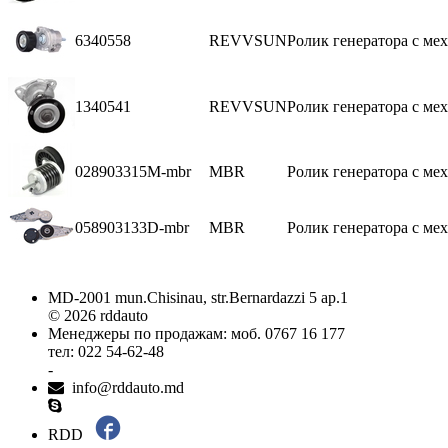
6340558
REVVSUN
Ролик генератора с мех.
1340541
REVVSUN
Ролик генератора с мех.
028903315M-mbr
MBR
Ролик генератора с мех
058903133D-mbr
MBR
Ролик генератора с мех
MD-2001 mun.Chisinau, str.Bernardazzi 5 ap.1
© 2026 rddauto
Менеджеры по продажам: моб. 0767 16 177
тел: 022 54-62-48
-
info@rddauto.md
RDD