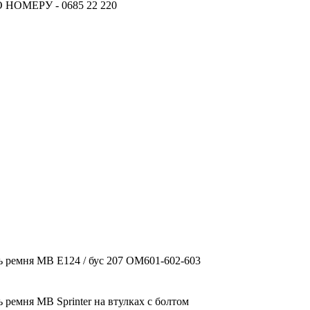
ОМЕРУ - 0685 22 220
18.06.2026
Новое поступление - MSK Аморт
04.04.2026
Новое поступление - EPS Насосы 
02.04.2026
Новое поступление - EPS Рулевы
16.02.2026
Новое поступление GTautoparts, 
06.01.2026
Новое поступление GTautoparts, Аморт
 ремня MB E124 / бус 207 OM601-602-603
 ремня MB Sprinter на втулках с болтом