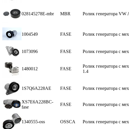
028145278E-mbr
MBR
Ролик генератора VW A
1004549
FASE
Ролик генератора с мех.
1073096
FASE
Ролик генератора с мех.
Ролик генератора с мех.
1480012
FASE
1.4
1S7Q6A228AE
FASE
Ролик генератора с мех.
XS7E6A228BC-
FASE
Ролик генератора с мех
fase
1340555-oss
OSSCA
Ролик генератора с мех.