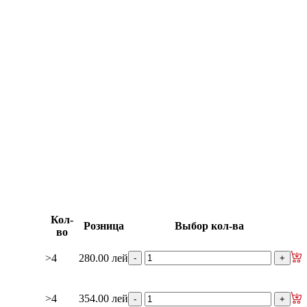
изаторы
гидроусилителя руля
е рейки
Ролики боковой двери
изаторы кр. багажника - капота
Кол-
Розница
Выбор кол-ва
во
>4
280.00 лей
>4
354.00 лей