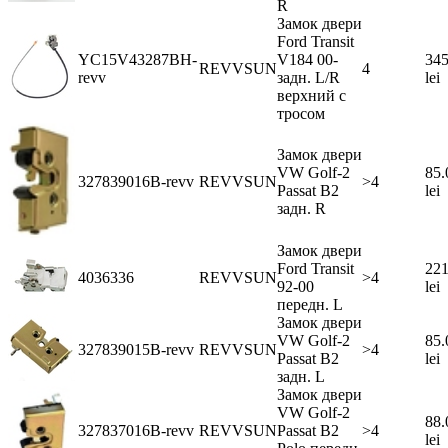
R
Замок двери
Ford Transit
YC15V43287BH-
V184 00-
345
REVVSUN
4
revv
задн. L/R
lei
верхний с
тросом
Замок двери
VW Golf-2
85.
327839016B-revv
REVVSUN
>4
Passat B2
lei
задн. R
Замок двери
Ford Transit
221
4036336
REVVSUN
>4
92-00
lei
передн. L
Замок двери
VW Golf-2
85.
327839015B-revv
REVVSUN
>4
Passat B2
lei
задн. L
Замок двери
VW Golf-2
88.
327837016B-revv
REVVSUN
Passat B2
>4
lei