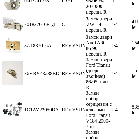
0007201235
FASE
96-06 бус
1
lei
207-909
передн. R
Замок двери
411
701837016E-gt
GT
VW T4
>4
lei
передн. R
Замок двери
Audi A80
154
8A1837016A
REVVSUN
>4
86-96
lei
передн. R
Замок двери
Ford Transit
(дверь
151
86VBV43288BD
REVVSUN
>4
двойная)
lei
86-95 задн.
R
Замки
набор
сердцевин с
835
1C1AV22050BA
REVVSUN
ключами
>4
lei
Ford Transit
V184 2000-
7шт
Замки
набор