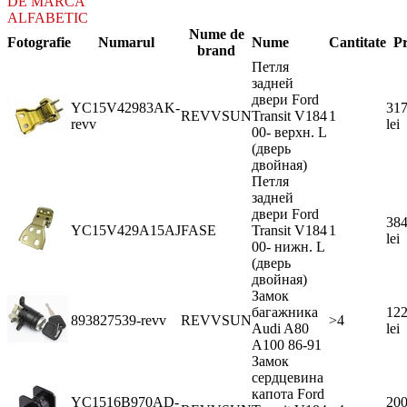
DE MARCA
ALFABETIC
Nume de
Fotografie
Numarul
Nume
Cantitate
Pr
brand
Петля
задней
двери Ford
YC15V42983AK-
317
REVVSUN
Transit V184
1
revv
lei
00- верхн. L
(дверь
двойная)
Петля
задней
двери Ford
384
YC15V429A15AJ
FASE
Transit V184
1
lei
00- нижн. L
(дверь
двойная)
Замок
багажника
122
893827539-revv
REVVSUN
>4
Audi A80
lei
A100 86-91
Замок
сердцевина
капота Ford
YC1516B970AD-
200