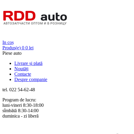
Login
In coș
Produs(e)
0
0 lei
Piese auto
Livrare și plată
Noutăți
Contacte
Despre companie
tel. 022 54-62-48
Program de lucru:
luni-vineri 8:30-18:00
sîmbătă 8:30-14:00
duminica - zi liberă
Rus
Rom