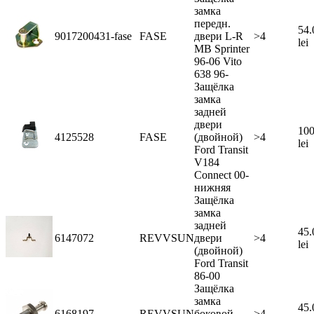
замка
передн.
54.
9017200431-fase
FASE
двери L-R
>4
lei
MB Sprinter
96-06 Vito
638 96-
Защёлка
замка
задней
двери
100
4125528
FASE
(двойной)
>4
lei
Ford Transit
V184
Connect 00-
нижняя
Защёлка
замка
задней
45.
6147072
REVVSUN
двери
>4
lei
(двойной)
Ford Transit
86-00
Защёлка
замка
45.
6168197
REVVSUN
боковой
>4