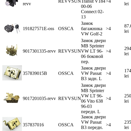
REVVSUN
Transit V184
>4
revv
lei
00-06
Connect 02-
13
Замок
87.
191827571E-oss
OSSCA
багажника
>4
lei
VW Golf-2
Замок двери
MB Sprinter
294
9017301335-revv
REVVSUN
VW LT 96-
>4
lei
06 боковой
пер.
Замок двери
174
357839015B
OSSCA
VW Passat
>4
lei
B3 задн. L
Замок двери
MB Sprinter
VW LT 96-
250
9017201035-revv
REVVSUN
>4
06 Vito 638
lei
96-03
передн. L
Замок двери
VW Passat
235
357837016
OSSCA
>4
B3 передн.
lei