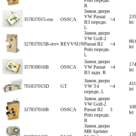
Polo передн.
R
Замок двери
VW Passat
235
357837015-oss
OSSCA
>4
B3 передн.
lei
L
Замок двери
VW Golf-2
88.
327837015B-revv
REVVSUN
Passat B2
>4
lei
Polo передн.
L
Замок двери
174
357839016B
OSSCA
VW Passat
>4
lei
B3 задн. R
Замок двери
411
701837015D
GT
VW T4
>4
lei
передн. L
Замок двери
VW Golf-2
100
327837016B
OSSCA
Passat B2
3
lei
Polo передн.
R
Замок двери
MB Sprinter
150