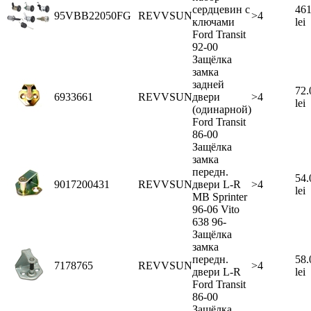
сердцевин с
461
95VBB22050FG
REVVSUN
>4
ключами
lei
Ford Transit
92-00
Защёлка
замка
задней
72.
6933661
REVVSUN
двери
>4
lei
(одинарной)
Ford Transit
86-00
Защёлка
замка
передн.
54.
9017200431
REVVSUN
двери L-R
>4
lei
MB Sprinter
96-06 Vito
638 96-
Защёлка
замка
передн.
58.
7178765
REVVSUN
>4
двери L-R
lei
Ford Transit
86-00
Защёлка