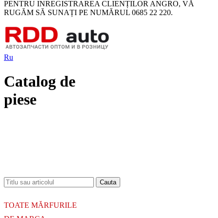
PENTRU INREGISTRAREA CLIENȚILOR ANGRO, VĂ
RUGĂM SĂ SUNAȚI PE NUMĂRUL 0685 22 220.
Ru
Catalog de
piese
18.06.2026
Новое поступление - MSK Амортизаторы
04.04.2026
Новое поступление - EPS Насосы гидроусилителя руля
02.04.2026
Новое поступление - EPS Рулевые рейки
16.02.2026
Новое поступление GTautoparts, Ролики боковой двери
06.01.2026
Новое поступление GTautoparts, Амортизаторы кр. багажника - капота
TOATE MĂRFURILE