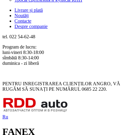
Livrare și plată
Noutăți
Contacte
Despre companie
tel. 022 54-62-48
Program de lucru:
luni-vineri 8:30-18:00
sîmbătă 8:30-14:00
duminica - zi liberă
Rus
Rom
PENTRU INREGISTRAREA CLIENȚILOR ANGRO, VĂ
RUGĂM SĂ SUNAȚI PE NUMĂRUL 0685 22 220.
Ru
FANEX