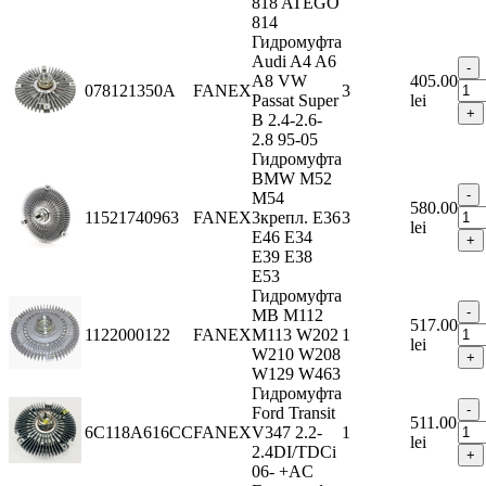
818 ATEGO
814
Гидромуфта
Audi A4 A6
A8 VW
405.00
078121350A
FANEX
3
Passat Super
lei
B 2.4-2.6-
2.8 95-05
Гидромуфта
BMW M52
M54
580.00
11521740963
FANEX
3крепл. E36
3
lei
E46 E34
E39 E38
E53
Гидромуфта
MB M112
517.00
1122000122
FANEX
M113 W202
1
lei
W210 W208
W129 W463
Гидромуфта
Ford Transit
511.00
6C118A616CC
FANEX
V347 2.2-
1
lei
2.4DI/TDCi
06- +AC