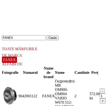
18.06.2026
Новое поступление - MSK Амортизаторы
04.04.2026
Новое поступление - EPS Насосы гидроусилителя руля
02.04.2026
Новое поступление - EPS Рулевые рейки
16.02.2026
Новое поступление GTautoparts, Ролики боковой двери
06.01.2026
Новое поступление GTautoparts, Амортизаторы кр. багажника - капота
TOATE MĂRFURILE
DE MARCA
FANEX
ALFABETIC
Nume
Fotografie
Numarul
de
Nume
Cantitate
Preț
brand
Гидромуфта
MB
OM900-
OM904
572.00
9042001122
FANEX
2
VARIO
lei
W670 512-