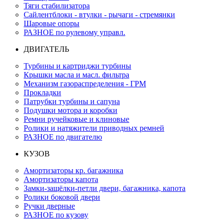
Тяги стабилизатора
Сайлентблоки - втулки - рычаги - стремянки
Шаровые опоры
РАЗНОЕ по рулевому управл.
ДВИГАТЕЛЬ
Турбины и картриджи турбины
Крышки масла и масл. фильтра
Механизм газораспределения - ГРМ
Прокладки
Патрубки турбины и сапуна
Подушки мотора и коробки
Ремни ручейковые и клиновые
Ролики и натяжители приводных ремней
РАЗНОЕ по двигателю
КУЗОВ
Амортизаторы кр. багажника
Амортизаторы капота
Замки-защёлки-петли двери, багажника, капота
Ролики боковой двери
Ручки дверные
РАЗНОЕ по кузову