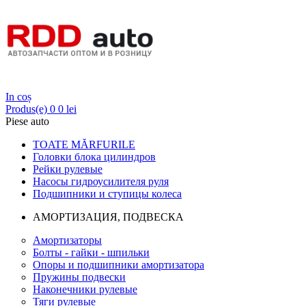
Login
In coș
Produs(e)
0
0 lei
Piese auto
TOATE MĂRFURILE
Головки блока цилиндров
Рейки рулевые
Насосы гидроусилителя руля
Подшипники и ступицы колеса
АМОРТИЗАЦИЯ, ПОДВЕСКА
Амортизаторы
Болты - гайки - шпильки
Опоры и подшипники амортизатора
Пружины подвески
Наконечники рулевые
Тяги рулевые