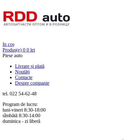
Login
In coș
Produs(e)
0
0 lei
Piese auto
Livrare și plată
Noutăți
Contacte
Despre companie
tel. 022 54-62-48
Program de lucru:
luni-vineri 8:30-18:00
sîmbătă 8:30-14:00
duminica - zi liberă
Rus
Rom