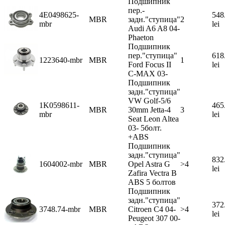
Подшипник
пер.-
4E0498625-
548
MBR
задн."ступица"
2
mbr
lei
Audi A6 A8 04-
Phaeton
Подшипник
пер."ступица"
618
1223640-mbr
MBR
1
Ford Focus II
lei
C-MAX 03-
Подшипник
задн."ступица"
VW Golf-5/6
1K0598611-
465
MBR
30mm Jetta-4
3
mbr
lei
Seat Leon Altea
03- 5болт.
+ABS
Подшипник
задн."ступица"
832
1604002-mbr
MBR
Opel Astra G
>4
lei
Zafira Vectra B
ABS 5 болтов
Подшипник
задн."ступица"
372
3748.74-mbr
MBR
Citroen C4 04-
>4
lei
Peugeot 307 00-