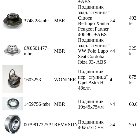
+ABS
Подшипник
задн."ступица"
Citroen
402
3748.28-mbr
MBR
>4
Berlingo Xantia
lei
Peugeot Partner
406 96- +ABS
Подшипник
задн."ступица"
6X0501477-
325
MBR
VW Polo Lupo
>4
mbr
lei
Seat Cordoba
Ibiza 93- АВS
Подшипник
пер."ступица"
875
1603253
WONDER
4
Opel Astra H
lei
4болт.
Подшипник
1459756-mbr
MBR
>4
60.0
19x45x75мм
Подшипник
0079817225!!!
REVVSUN
>4
55.0
40x67x15мм