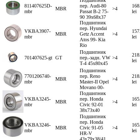
Подшипник
811407625D-
пер. Audi-80
168
MBR
>4
mbr
Passat В-2 75-
lei
90 39x68x37
Подшипник
пер. Hyundai
VKBA3907-
157
MBR
Getz Accent
>4
mbr
lei
Atos 99- Kia
Rio
Подшипник
218
701407625-gt
GT
пер.-задн. VW
>4
lei
T-4 45x80x45
Подшипник
7701206740-
пер. Reno
218
MBR
>4
mbr
Master-II Opel
lei
Movano 00-
Подшипник
VKBA3245-
пер. Honda
165
MBR
>4
mbr
Civic 92-01
lei
38x73x40
Подшипник
пер. Honda
VKBA3246-
165
MBR
Civic 91-05
>4
mbr
lei
HR-V
43x79x38/41