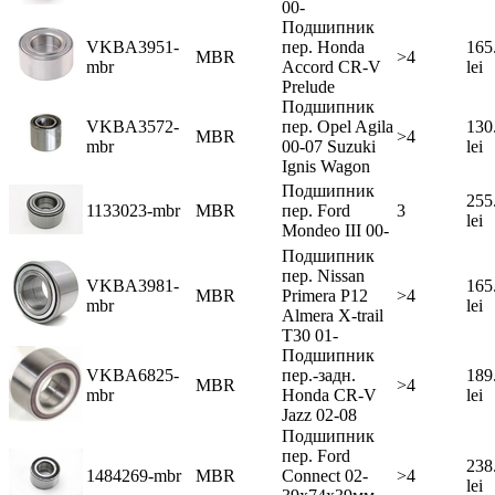
00-
Подшипник
VKBA3951-
пер. Honda
165
MBR
>4
mbr
Accord CR-V
lei
Prelude
Подшипник
VKBA3572-
пер. Opel Agila
130
MBR
>4
mbr
00-07 Suzuki
lei
Ignis Wagon
Подшипник
255
1133023-mbr
MBR
пер. Ford
3
lei
Mondeo III 00-
Подшипник
пер. Nissan
VKBA3981-
165
MBR
Primera P12
>4
mbr
lei
Almera X-trail
T30 01-
Подшипник
VKBA6825-
пер.-задн.
189
MBR
>4
mbr
Honda CR-V
lei
Jazz 02-08
Подшипник
пер. Ford
238
1484269-mbr
MBR
Connect 02-
>4
lei