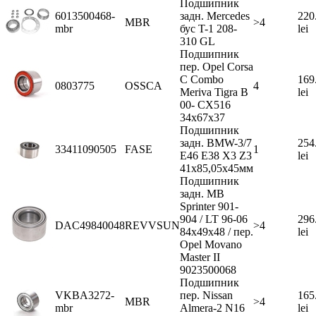
Подшипник
6013500468-
задн. Mercedes
220
MBR
>4
mbr
бус T-1 208-
lei
310 GL
Подшипник
пер. Opel Corsa
C Combo
169
0803775
OSSCA
4
Meriva Tigra B
lei
00- CX516
34x67x37
Подшипник
задн. BMW-3/7
254
33411090505
FASE
1
E46 E38 X3 Z3
lei
41x85,05x45мм
Подшипник
задн. MB
Sprinter 901-
904 / LT 96-06
296
DAC49840048
REVVSUN
>4
84x49x48 / пер.
lei
Opel Movano
Master II
9023500068
Подшипник
VKBA3272-
пер. Nissan
165
MBR
>4
mbr
Almera-2 N16
lei