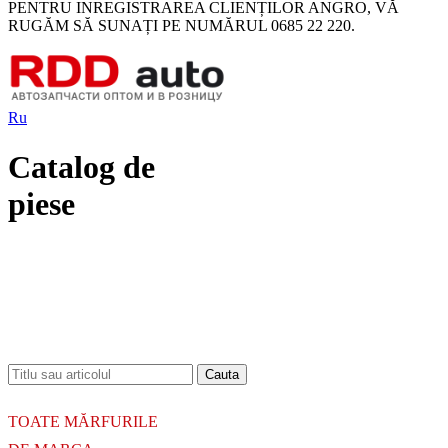
PENTRU INREGISTRAREA CLIENȚILOR ANGRO, VĂ
RUGĂM SĂ SUNAȚI PE NUMĂRUL 0685 22 220.
Ru
Catalog de
piese
18.06.2026
Новое поступление - MSK Амортизаторы
04.04.2026
Новое поступление - EPS Насосы гидроусилителя руля
02.04.2026
Новое поступление - EPS Рулевые рейки
16.02.2026
Новое поступление GTautoparts, Ролики боковой двери
06.01.2026
Новое поступление GTautoparts, Амортизаторы кр. багажника - капота
TOATE MĂRFURILE