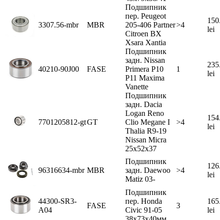
Подшипник
пер. Peugeot
150
3307.56-mbr
MBR
205-406 Partner
>4
lei
Citroen BX
Xsara Xantia
Подшипник
задн. Nissan
235
40210-90J00
FASE
Primera P10
1
lei
P11 Maxima
Vanette
Подшипник
задн. Dacia
Logan Reno
154
7701205812-gt
GT
Clio Megane I
>4
lei
Thalia R9-19
Nissan Micra
25x52x37
Подшипник
126
96316634-mbr
MBR
задн. Daewoo
>4
lei
Matiz 03-
Подшипник
44300-SR3-
пер. Honda
165
FASE
3
A04
Civic 91-05
lei
38x73x40мм