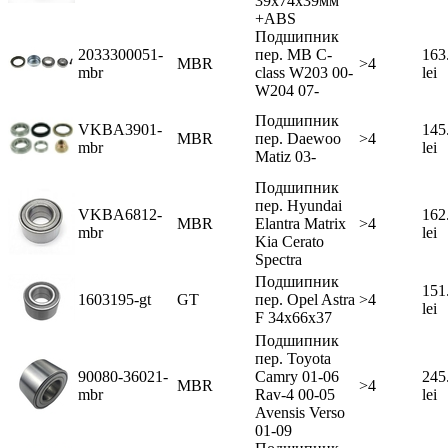
39x74x39мм
+ABS
Подшипник
2033300051-
пер. MB C-
163
MBR
>4
mbr
class W203 00-
lei
W204 07-
Подшипник
VKBA3901-
145
MBR
пер. Daewoo
>4
mbr
lei
Matiz 03-
Подшипник
пер. Hyundai
VKBA6812-
162
MBR
Elantra Matrix
>4
mbr
lei
Kia Cerato
Spectra
Подшипник
151
1603195-gt
GT
пер. Opel Astra
>4
lei
F 34x66x37
Подшипник
пер. Toyota
90080-36021-
Camry 01-06
245
MBR
>4
mbr
Rav-4 00-05
lei
Avensis Verso
01-09