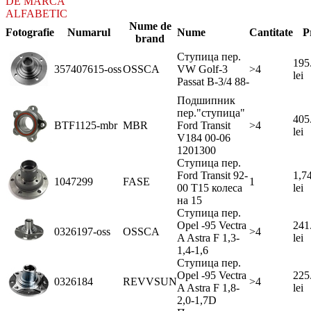
DE MARCA
ALFABETIC
Nume de
Fotografie
Numarul
Nume
Cantitate
P
brand
Ступица пер.
195
357407615-oss
OSSCA
VW Golf-3
>4
lei
Passat В-3/4 88-
Подшипник
пер."ступица"
405
BTF1125-mbr
MBR
Ford Transit
>4
lei
V184 00-06
1201300
Ступица пер.
Ford Transit 92-
1,7
1047299
FASE
1
00 T15 колеса
lei
на 15
Ступица пер.
Opel -95 Vectra
241
0326197-oss
OSSCA
>4
A Astra F 1,3-
lei
1,4-1,6
Ступица пер.
Opel -95 Vectra
225
0326184
REVVSUN
>4
A Astra F 1,8-
lei
2,0-1,7D