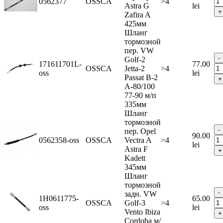
0562377
OSSCA
>4
Astra G
lei
Zafira A
425мм
Шланг
тормозной
пер. VW
Golf-2
171611701L-
77.00
OSSCA
Jetta-2
>4
oss
lei
Passat B-2
A-80/100
77-90 м/п
335мм
Шланг
тормозной
пер. Opel
90.00
0562358-oss
OSSCA
Vectra A
>4
lei
Astra F
Kadett
345мм
Шланг
тормозной
задн. VW
1H0611775-
65.00
OSSCA
Golf-3
>4
oss
lei
Vento Ibiza
Cordoba м/