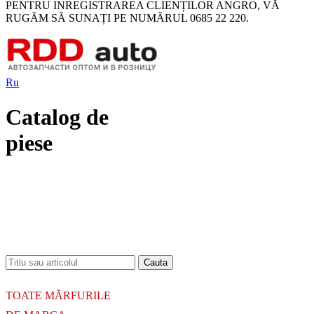
PENTRU INREGISTRAREA CLIENȚILOR ANGRO, VĂ
RUGĂM SĂ SUNAȚI PE NUMĂRUL 0685 22 220.
Ru
Catalog de
piese
18.06.2026
Новое поступление - MSK Амортизаторы
04.04.2026
Новое поступление - EPS Насосы гидроусилителя руля
02.04.2026
Новое поступление - EPS Рулевые рейки
16.02.2026
Новое поступление GTautoparts, Ролики боковой двери
06.01.2026
Новое поступление GTautoparts, Амортизаторы кр. багажника - капота
TOATE MĂRFURILE