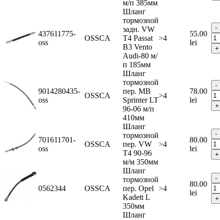
м/п 385мм
Шланг
тормозной
задн. VW
437611775-
55.00
OSSCA
T4 Passat
>4
oss
lei
B3 Vento
Audi-80 м/
п 185мм
Шланг
тормозной
9014280435-
пер. MB
78.00
OSSCA
>4
oss
Sprinter LT
lei
96-06 м/п
410мм
Шланг
тормозной
701611701-
80.00
OSSCA
пер. VW
>4
oss
lei
T4 90-96
м/м 350мм
Шланг
тормозной
80.00
0562344
OSSCA
пер. Opel
>4
lei
Kadett L
350мм
Шланг