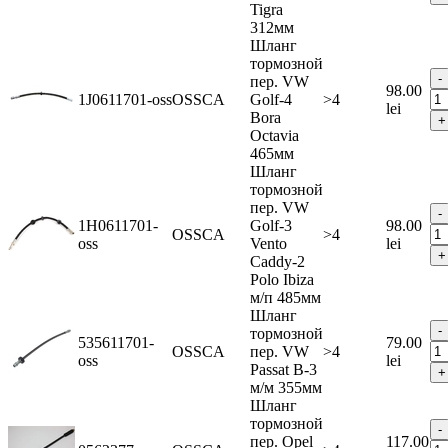
Tigra
312мм
Шланг
тормозной
пер. VW
98.00
1J0611701-oss
OSSCA
Golf-4
>4
lei
Bora
Octavia
465мм
Шланг
тормозной
пер. VW
1H0611701-
Golf-3
98.00
OSSCA
>4
oss
Vento
lei
Caddy-2
Polo Ibiza
м/п 485мм
Шланг
тормозной
535611701-
79.00
OSSCA
пер. VW
>4
oss
lei
Passat В-3
м/м 355мм
Шланг
тормозной
пер. Opel
117.00