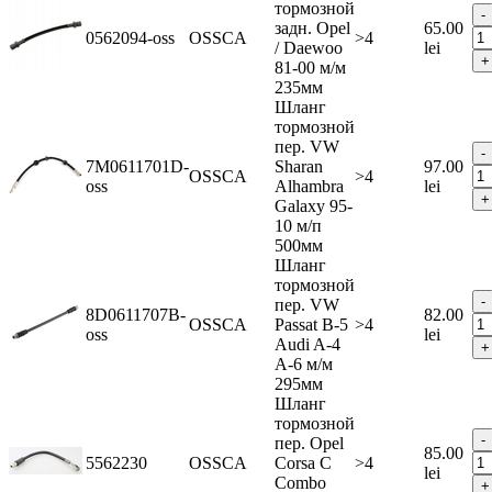
тормозной
задн. Opel
65.00
0562094-oss
OSSCA
>4
/ Daewoo
lei
81-00 м/м
235мм
Шланг
тормозной
пер. VW
7M0611701D-
Sharan
97.00
OSSCA
>4
oss
Alhambra
lei
Galaxy 95-
10 м/п
500мм
Шланг
тормозной
пер. VW
8D0611707B-
82.00
OSSCA
Passat В-5
>4
oss
lei
Audi A-4
A-6 м/м
295мм
Шланг
тормозной
пер. Opel
85.00
5562230
OSSCA
Corsa C
>4
lei
Combo