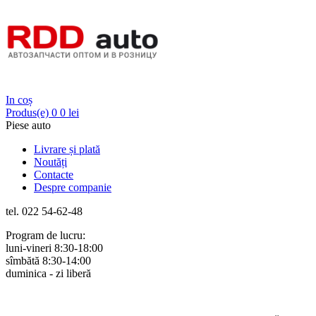
Login
In coș
Produs(e)
0
0 lei
Piese auto
Livrare și plată
Noutăți
Contacte
Despre companie
tel. 022 54-62-48
Program de lucru:
luni-vineri 8:30-18:00
sîmbătă 8:30-14:00
duminica - zi liberă
Rus
Rom