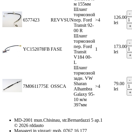
м 155мм
Шланг
тормозной
126.00
6577423
REVVSUN
пер. Ford
>4
lei
Transit 92-
00 R
Шланг
тормозной
пер. Ford
173.00
YC152078FB
FASE
1
Transit
lei
V184 00-
L
Шланг
тормозной
задн. VW
Sharan
79.00
7M0611775E
OSSCA
>4
Alhambra
lei
Galaxy 95-
10 м/м
397мм
MD-2001 mun.Chisinau, str.Bernardazzi 5 ap.1
© 2026 rddauto
Manageri in vinzari: mob. 0767 16 177