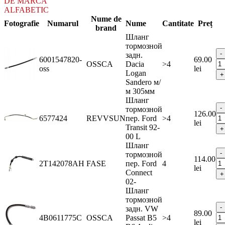
DE MARCA
ALFABETIC
Nume de
Fotografie
Numarul
Nume
Cantitate
Preț
brand
Шланг
тормозной
задн.
6001547820-
69.00
OSSCA
Dacia
>4
oss
lei
Logan
Sandero м/
м 305мм
Шланг
тормозной
126.00
6577424
REVVSUN
пер. Ford
>4
lei
Transit 92-
00 L
Шланг
тормозной
114.00
2T142078AH
FASE
пер. Ford
4
lei
Connect
02-
Шланг
тормозной
задн. VW
89.00
4B0611775C
OSSCA
Passat B5
>4
lei