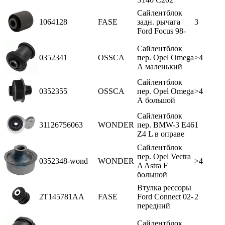
Сайлентблок
1064128
FASE
задн. рычага
3
Ford Focus 98-
Сайлентблок
0352341
OSSCA
пер. Opel Omega
>4
А маленький
Сайлентблок
0352355
OSSCA
пер. Opel Omega
>4
А большой
Сайлентблок
31126756063
WONDER
пер. BMW-3 Е46
1
Z4 L в оправе
Сайлентблок
пер. Opel Vectra
0352348-wond
WONDER
>4
A Astra F
большой
Втулка рессоры
2T145781AA
FASE
Ford Connect 02-
2
передний
Сайлентблок