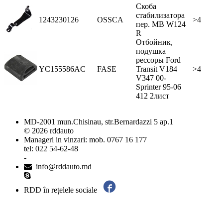
Скоба
стабилизатора
1243230126
OSSCA
>4
пер. MB W124
R
Отбойник,
подушка
рессоры Ford
YC155586AC
FASE
Transit V184
>4
V347 00-
Sprinter 95-06
412 2лист
MD-2001 mun.Chisinau, str.Bernardazzi 5 ap.1
© 2026 rddauto
Manageri in vinzari: mob. 0767 16 177
tel: 022 54-62-48
-
info@rddauto.md
RDD în rețelele sociale
Cele mai bune site-uri – ilab.md