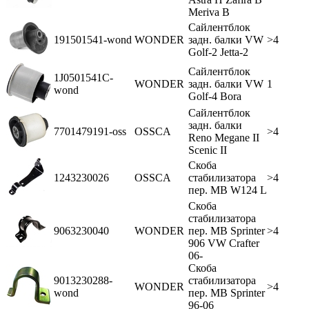
Meriva B
Сайлентблок
191501541-wond
WONDER
задн. балки VW
>4
Golf-2 Jetta-2
Сайлентблок
1J0501541C-
WONDER
задн. балки VW
1
wond
Golf-4 Bora
Сайлентблок
задн. балки
7701479191-oss
OSSCA
>4
Reno Megane II
Scenic II
Скоба
1243230026
OSSCA
стабилизатора
>4
пер. MB W124 L
Скоба
стабилизатора
9063230040
WONDER
пер. MB Sprinter
>4
906 VW Crafter
06-
Скоба
9013230288-
стабилизатора
WONDER
>4
wond
пер. MB Sprinter
96-06