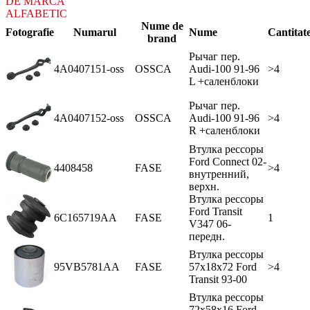
DE MARCA
ALFABETIC
Nume de
Fotografie
Numarul
Nume
Cantitat
brand
Рычаг пер.
4A0407151-oss
OSSCA
Audi-100 91-96
>4
L +саленблоки
Рычаг пер.
4A0407152-oss
OSSCA
Audi-100 91-96
>4
R +саленблоки
Втулка рессоры
Ford Connect 02-
4408458
FASE
>4
внутренний,
верхн.
Втулка рессоры
Ford Transit
6C165719AA
FASE
1
V347 06-
передн.
Втулка рессоры
95VB5781AA
FASE
57x18x72 Ford
>4
Transit 93-00
Втулка рессоры
72х58х16 Ford