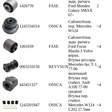
задн. рычага
1426770
FASE
Ford Mondeo
2
Galaxy SMAX
07-
Сайлентблок
1243334314
OSSCA
пер. Мercedes
>4
W124
Сайлентблок
задн. рычага
1061659
FASE
Ford Focus
>4
Mazda-3 Volvo
верхн.
Втулка рессоры
Mercedes бус Т-1
0003210150
REVVSUN
>4
77-96
маленький
Втулка пер.
стабил. Audi
443411327
OSSCA
>4
A100 77-90
средние
Втулка пер.
стабил.
1243201947
OSSCA
Mercedes W124
>4
C202 27.5мм