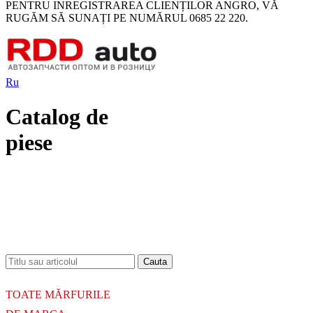
PENTRU INREGISTRAREA CLIENȚILOR ANGRO, VĂ
RUGĂM SĂ SUNAȚI PE NUMĂRUL 0685 22 220.
Ru
Catalog de
piese
18.06.2026
Новое поступление - MSK Амортизаторы
04.04.2026
Новое поступление - EPS Насосы гидроусилителя руля
02.04.2026
Новое поступление - EPS Рулевые рейки
16.02.2026
Новое поступление GTautoparts, Ролики боковой двери
06.01.2026
Новое поступление GTautoparts, Амортизаторы кр. багажника - капота
TOATE MĂRFURILE