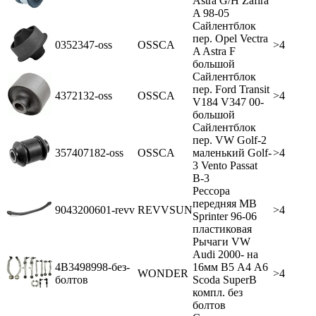
Astra G/H Zafira
A 98-05
Сайлентблок
пер. Opel Vectra
0352347-oss
OSSCA
>4
A Astra F
большой
Сайлентблок
пер. Ford Transit
4372132-oss
OSSCA
>4
V184 V347 00-
большой
Сайлентблок
пер. VW Golf-2
357407182-oss
OSSCA
маленький Golf-
>4
3 Vento Passat
В-3
Рессора
передняя MB
9043200601-revv
REVVSUN
>4
Sprinter 96-06
пластиковая
Рычаги VW
Audi 2000- на
4B3498998-без-
16мм В5 А4 А6
WONDER
>4
болтов
Scoda SuperB
компл. без
болтов