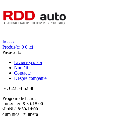
Login
In coș
Produs(e)
0
0 lei
Piese auto
Livrare și plată
Noutăți
Contacte
Despre companie
tel. 022 54-62-48
Program de lucru:
luni-vineri 8:30-18:00
sîmbătă 8:30-14:00
duminica - zi liberă
Rus
Rom