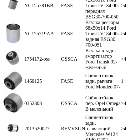
YC155781BB
FASE
Transit V184 00-
>4
передняя
BSG30-700-050
Втулка рессоры
68х50х14 Ford
YC155719AA
FASE
Transit V184 00-
>4
задняя BSG30-
700-051
Втулка в задн.
амортизатор
1754172-oss
OSSCA
>4
Ford Transit 92-
железный
Сайлентблок
1469125
FASE
задн. рычага
1
Ford Mondeo 07-
Сайлентблок
0352303
OSSCA
пер. Opel Omega
>4
В маленький
Сайлентблок
задн.
2013520027
REVVSUN
плавающий
>4
Mercedes W124
S140 C202