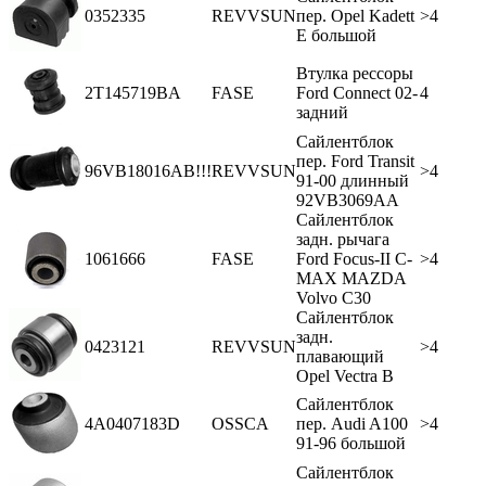
0352335
REVVSUN
пер. Opel Kadett
>4
E большой
Втулка рессоры
2T145719BA
FASE
Ford Connect 02-
4
задний
Сайлентблок
пер. Ford Transit
96VB18016AB!!!
REVVSUN
>4
91-00 длинный
92VB3069AA
Сайлентблок
задн. рычага
1061666
FASE
Ford Focus-II C-
>4
MAX MAZDA
Volvo C30
Сайлентблок
задн.
0423121
REVVSUN
>4
плавающий
Opel Vectra В
Сайлентблок
4A0407183D
OSSCA
пер. Audi A100
>4
91-96 большой
Сайлентблок