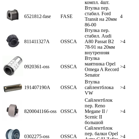
компл. 4шт.
Втулка пер.
стабил. Ford
6521812-fase
FASE
4
Transit на 20мм
86-00
Втулка пер.
стабил. Audi
811411327A
OSSCA
A80 Passat B2
>4
78-91 на 20мм
внутренняя
Втулка
маятника Opel
0920361-oss
OSSCA
>4
Omega A Record
Senator
Втулка
191407190A
OSSCA
сайлентблока
>4
VW
Сайлентблок
пер. Reno
8200041166-oss
OSSCA
Megane II /
>4
Scenic II
большой
Сайлентблок
пер. балки Opel
0302275-oss
OSSCA
>4