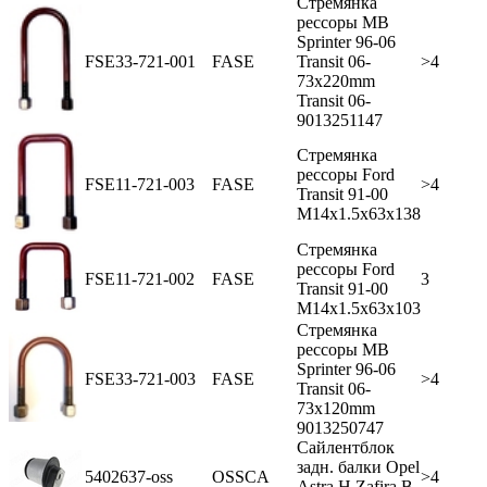
Стремянка
рессоры MB
Sprinter 96-06
FSE33-721-001
FASE
Transit 06-
>4
73x220mm
Transit 06-
9013251147
Стремянка
рессоры Ford
FSE11-721-003
FASE
>4
Transit 91-00
M14x1.5x63x138
Стремянка
рессоры Ford
FSE11-721-002
FASE
3
Transit 91-00
M14x1.5x63x103
Стремянка
рессоры MB
Sprinter 96-06
FSE33-721-003
FASE
>4
Transit 06-
73x120mm
9013250747
Сайлентблок
задн. балки Opel
5402637-oss
OSSCA
>4
Astra H Zafira B