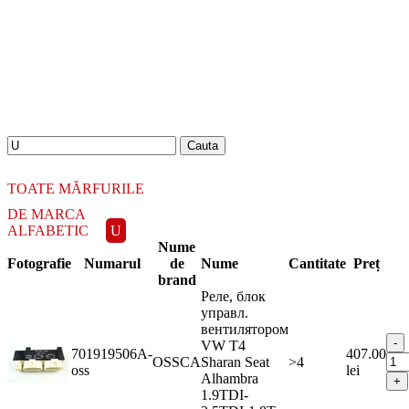
18.06.2026
Новое поступление - MSK Амортизаторы
04.04.2026
Новое поступление - EPS Насосы гидроусилителя руля
02.04.2026
Новое поступление - EPS Рулевые рейки
16.02.2026
Новое поступление GTautoparts, Ролики боковой двери
06.01.2026
Новое поступление GTautoparts, Амортизаторы кр. багажника - капота
TOATE MĂRFURILE
DE MARCA
ALFABETIC
U
Nume
Fotografie
Numarul
de
Nume
Cantitate
Preț
brand
Реле, блок
управл.
вентилятором
VW T4
701919506A-
407.00
OSSCA
Sharan Seat
>4
oss
lei
Alhambra
1.9TDI-