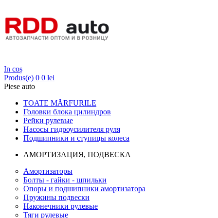
Login
In coș
Produs(e)
0
0 lei
Piese auto
TOATE MĂRFURILE
Головки блока цилиндров
Рейки рулевые
Насосы гидроусилителя руля
Подшипники и ступицы колеса
АМОРТИЗАЦИЯ, ПОДВЕСКА
Амортизаторы
Болты - гайки - шпильки
Опоры и подшипники амортизатора
Пружины подвески
Наконечники рулевые
Тяги рулевые