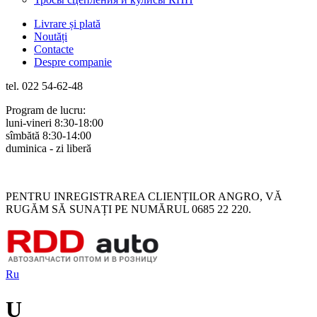
Livrare și plată
Noutăți
Contacte
Despre companie
tel. 022 54-62-48
Program de lucru:
luni-vineri 8:30-18:00
sîmbătă 8:30-14:00
duminica - zi liberă
Rus
Rom
PENTRU INREGISTRAREA CLIENȚILOR ANGRO, VĂ
RUGĂM SĂ SUNAȚI PE NUMĂRUL 0685 22 220.
Ru
U