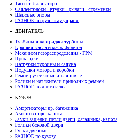
Тяги стабилизатора
Сайлентблоки - втулки - рычаги - стремянки
Шаровые опоры
РАЗНОЕ по рулевому управл.
ДВИГАТЕЛЬ
Турбины и картриджи турбины
Крышки масла и масл. фильтра
Механизм газораспределения - ГРМ
Прокладки
Патрубки турбины и сапуна
Подушки мотора и коробки
Ремни ручейковые и клиновые
Ролики и натяжители приводных ремней
РАЗНОЕ по двигателю
КУЗОВ
Амортизаторы кр. багажника
Амортизаторы капота
Замки-защёлки-петли двери, багажника, капота
Ролики боковой двери
Ручки дверные
РАЗНОЕ по кузову