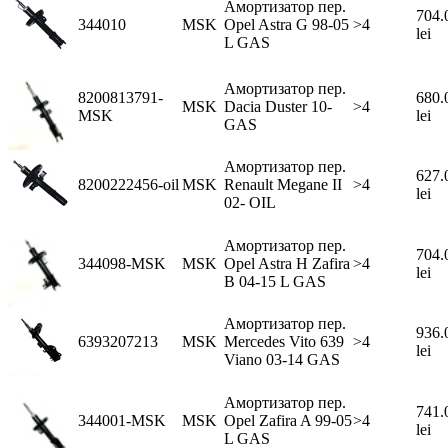
Амортизатор пер.
704.
344010
MSK
Opel Astra G 98-05
>4
lei
L GAS
Амортизатор пер.
8200813791-
680.
MSK
Dacia Duster 10-
>4
MSK
lei
GAS
Амортизатор пер.
627.
8200222456-oil
MSK
Renault Megane II
>4
lei
02- OIL
Амортизатор пер.
704.
344098-MSK
MSK
Opel Astra H Zafira
>4
lei
B 04-15 L GAS
Амортизатор пер.
936.
6393207213
MSK
Mercedes Vito 639
>4
lei
Viano 03-14 GAS
Амортизатор пер.
741.
344001-MSK
MSK
Opel Zafira A 99-05
>4
lei
L GAS