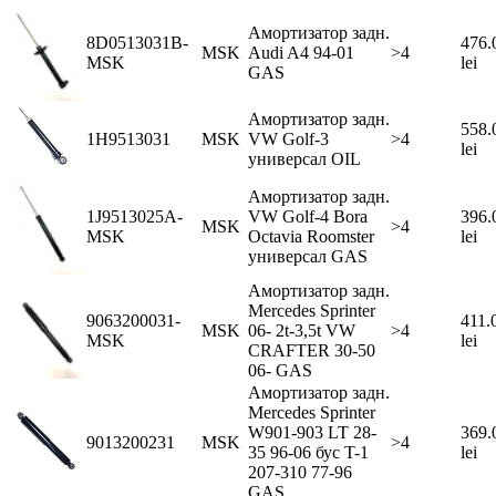
Амортизатор задн.
8D0513031B-
476.
MSK
Audi A4 94-01
>4
MSK
lei
GAS
Амортизатор задн.
558.
1H9513031
MSK
VW Golf-3
>4
lei
универсал OIL
Амортизатор задн.
1J9513025A-
VW Golf-4 Bora
396.
MSK
>4
MSK
Octavia Roomster
lei
универсал GAS
Амортизатор задн.
Mercedes Sprinter
9063200031-
411.
MSK
06- 2t-3,5t VW
>4
MSK
lei
CRAFTER 30-50
06- GAS
Амортизатор задн.
Mercedes Sprinter
W901-903 LT 28-
369.
9013200231
MSK
>4
35 96-06 бус T-1
lei
207-310 77-96
GAS