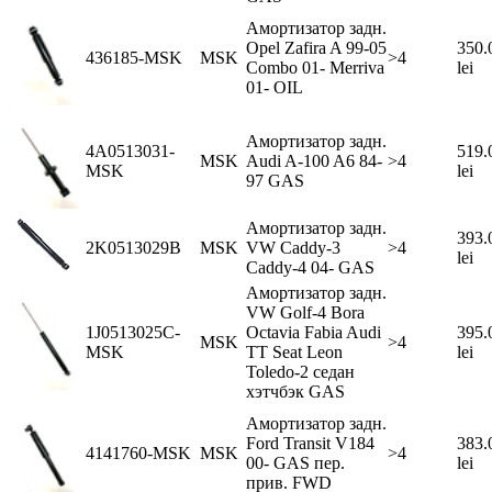
Амортизатор задн.
Opel Zafira A 99-05
350.
436185-MSK
MSK
>4
Combo 01- Merriva
lei
01- OIL
Амортизатор задн.
4A0513031-
519.
MSK
Audi A-100 A6 84-
>4
MSK
lei
97 GAS
Амортизатор задн.
393.
2K0513029B
MSK
VW Caddy-3
>4
lei
Caddy-4 04- GAS
Амортизатор задн.
VW Golf-4 Bora
1J0513025C-
Octavia Fabia Audi
395.
MSK
>4
MSK
TT Seat Leon
lei
Toledo-2 седан
хэтчбэк GAS
Амортизатор задн.
Ford Transit V184
383.
4141760-MSK
MSK
>4
00- GAS пер.
lei
прив. FWD