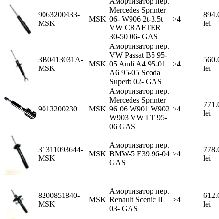
Амортизатор пер.
Mercedes Sprinter
9063200433-
894.
MSK
06- W906 2t-3,5t
>4
MSK
lei
VW CRAFTER
30-50 06- GAS
Амортизатор пер.
VW Passat B5 95-
3B0413031A-
560.
MSK
05 Audi A4 95-01
>4
MSK
lei
A6 95-05 Scoda
Superb 02- GAS
Амортизатор пер.
Mercedes Sprinter
771.
9013200230
MSK
96-06 W901 W902
>4
lei
W903 VW LT 95-
06 GAS
Амортизатор пер.
31311093644-
778.
MSK
BMW-5 E39 96-04
>4
MSK
lei
GAS
Амортизатор пер.
8200851840-
612.
MSK
Renault Scenic II
>4
MSK
lei
03- GAS