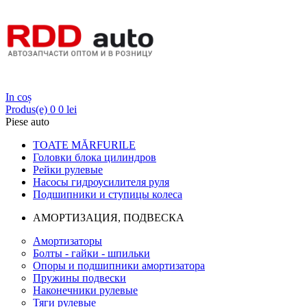
Login
In coș
Produs(e)
0
0 lei
Piese auto
TOATE MĂRFURILE
Головки блока цилиндров
Рейки рулевые
Насосы гидроусилителя руля
Подшипники и ступицы колеса
АМОРТИЗАЦИЯ, ПОДВЕСКА
Амортизаторы
Болты - гайки - шпильки
Опоры и подшипники амортизатора
Пружины подвески
Наконечники рулевые
Тяги рулевые