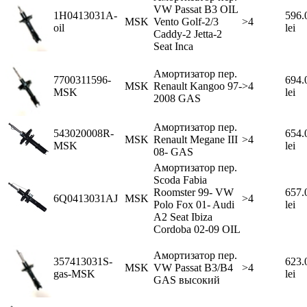
VW Passat B3 OIL
1H0413031A-
596.
MSK
Vento Golf-2/3
>4
oil
lei
Caddy-2 Jetta-2
Seat Inca
Амортизатор пер.
7700311596-
694.
MSK
Renault Kangoo 97-
>4
MSK
lei
2008 GAS
Амортизатор пер.
543020008R-
654.
MSK
Renault Megane III
>4
MSK
lei
08- GAS
Амортизатор пер.
Scoda Fabia
Roomster 99- VW
657.
6Q0413031AJ
MSK
>4
Polo Fox 01- Audi
lei
A2 Seat Ibiza
Cordoba 02-09 OIL
Амортизатор пер.
357413031S-
623.
MSK
VW Passat B3/B4
>4
gas-MSK
lei
GAS высокий