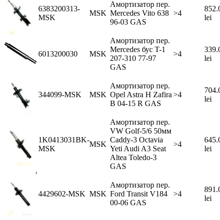
Амортизатор пер.
6383200313-
852.
MSK
Mercedes Vito 638
>4
MSK
lei
96-03 GAS
Амортизатор пер.
Mercedes бус T-1
339.
6013200030
MSK
>4
207-310 77-97
lei
GAS
Амортизатор пер.
704.
344099-MSK
MSK
Opel Astra H Zafira
>4
lei
B 04-15 R GAS
Амортизатор пер.
VW Golf-5/6 50мм
1K0413031BK-
Caddy-3 Octavia
645.
MSK
>4
MSK
Yeti Audi A3 Seat
lei
Altea Toledo-3
GAS
Амортизатор пер.
891.
4429602-MSK
MSK
Ford Transit V184
>4
lei
00-06 GAS