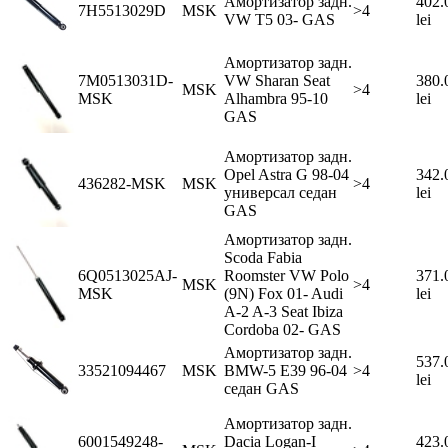
Амортизатор задн.
402.
7H5513029D
MSK
>4
VW Т5 03- GAS
lei
Амортизатор задн.
7M0513031D-
VW Sharan Seat
380.
MSK
>4
MSK
Alhambra 95-10
lei
GAS
Амортизатор задн.
Opel Astra G 98-04
342.
436282-MSK
MSK
>4
универсал седан
lei
GAS
Амортизатор задн.
Scoda Fabia
6Q0513025AJ-
Roomster VW Polo
371.
MSK
>4
MSK
(9N) Fox 01- Audi
lei
A-2 A-3 Seat Ibiza
Cordoba 02- GAS
Амортизатор задн.
537.
33521094467
MSK
BMW-5 E39 96-04
>4
lei
седан GAS
Амортизатор задн.
6001549248-
Dacia Logan-I
423.