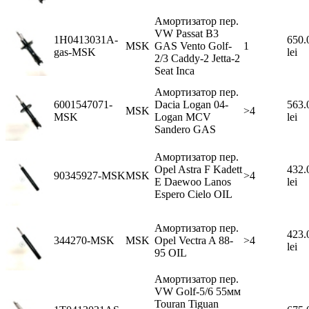
Амортизатор пер.
VW Passat B3
1H0413031A-
650.
MSK
GAS Vento Golf-
1
gas-MSK
lei
2/3 Caddy-2 Jetta-2
Seat Inca
Амортизатор пер.
6001547071-
Dacia Logan 04-
563.
MSK
>4
MSK
Logan MCV
lei
Sandero GAS
Амортизатор пер.
Opel Astra F Kadett
432.
90345927-MSK
MSK
>4
E Daewoo Lanos
lei
Espero Cielo OIL
Амортизатор пер.
423.
344270-MSK
MSK
Opel Vectra A 88-
>4
lei
95 OIL
Амортизатор пер.
VW Golf-5/6 55мм
Touran Tiguan