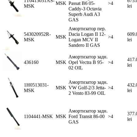
1T0413031AS-
675.
MSK
Passat B6 05-
>4
MSK
lei
Caddy-3 Octavia
Superb Audi A3
GAS
Амортизатор пер.
543020952R-
Dacia Logan II 12-
609.
MSK
>4
MSK
Logan MCV II
lei
Sandero II GAS
Амортизатор задн.
417.
436160
MSK
Opel Vectra B 95-
>4
lei
02 OIL
Амортизатор задн.
1H0513031-
432.
MSK
VW Golf-2/3 Jetta-
>4
MSK
lei
2 Vento 83-99 OIL
Амортизатор задн.
377.
1104441-MSK
MSK
Ford Transit 86-00
>4
lei
GAS