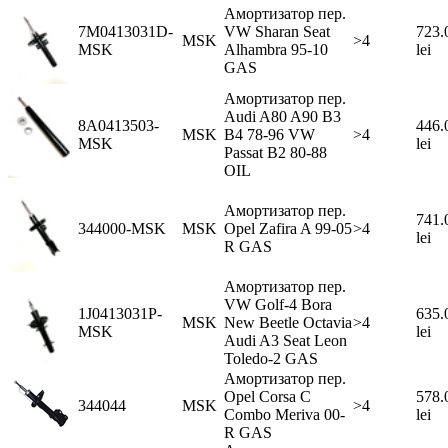
Амортизатор пер.
7M0413031D-
VW Sharan Seat
723.
MSK
>4
MSK
Alhambra 95-10
lei
GAS
Амортизатор пер.
Audi A80 A90 B3
8A0413503-
446.
MSK
B4 78-96 VW
>4
MSK
lei
Passat B2 80-88
OIL
Амортизатор пер.
741.
344000-MSK
MSK
Opel Zafira A 99-05
>4
lei
R GAS
Амортизатор пер.
VW Golf-4 Bora
1J0413031P-
635.
MSK
New Beetle Octavia
>4
MSK
lei
Audi A3 Seat Leon
Toledo-2 GAS
Амортизатор пер.
Opel Corsa C
578.
344044
MSK
>4
Combo Meriva 00-
lei
R GAS