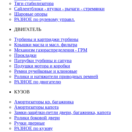
Тяги стабилизатора
Сайлентблоки - втулки - рычаги - стремянки
Шаровые опоры
РАЗНОЕ по рулевому управл.
ДВИГАТЕЛЬ
Турбины и картриджи турбины
Крышки масла и масл. фильтра
Механизм газораспределения - ГРМ
Прокладки
Патрубки турбины и сапуна
Подушки мотора и коробки
Ремни ручейковые и клиновые
Ролики и натяжители приводных ремней
РАЗНОЕ по двигателю
КУЗОВ
Амортизаторы кр. багажника
Амортизаторы капота
Замки-защёлки-петли двери, багажника, капота
Ролики боковой двери
Ручки дверные
РАЗНОЕ по кузову