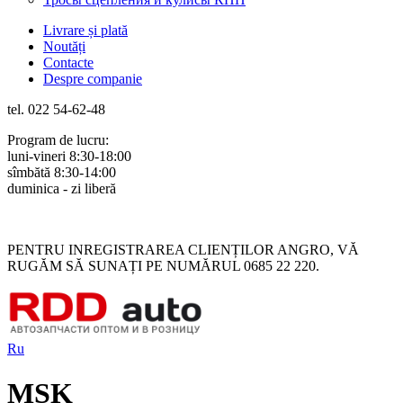
Livrare și plată
Noutăți
Contacte
Despre companie
tel. 022 54-62-48
Program de lucru:
luni-vineri 8:30-18:00
sîmbătă 8:30-14:00
duminica - zi liberă
Rus
Rom
PENTRU INREGISTRAREA CLIENȚILOR ANGRO, VĂ
RUGĂM SĂ SUNAȚI PE NUMĂRUL 0685 22 220.
Ru
MSK