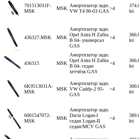
701513031F-
Амортизатор задн.
374.
MSK
>4
MSK
VW Т4 90-03 GAS
lei
Амортизатор задн.
Opel Astra H Zafira
366.
436327-MSK
MSK
>4
B 04- универсал
lei
GAS
Амортизатор задн.
Opel Astra H Zafira
366.
436315
MSK
>4
B 04- седан
lei
хетчбэк GAS
Амортизатор задн.
6K9513031A-
300.
MSK
VW Caddy-2 95-
>4
MSK
lei
GAS
Амортизатор задн.
6001547072-
Dacia Logan-I
389.
MSK
>4
MSK
седан Logan-II
lei
седан/MCV GAS