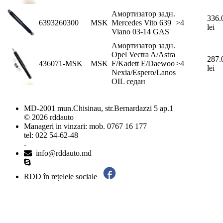
Амортизатор задн.
336.
6393260300
MSK
Mercedes Vito 639
>4
lei
Viano 03-14 GAS
Амортизатор задн.
Opel Vectra A/Astra
287.
436071-MSK
MSK
F/Kadett E/Daewoo
>4
lei
Nexia/Espero/Lanos
OIL седан
MD-2001 mun.Chisinau, str.Bernardazzi 5 ap.1
© 2026 rddauto
Manageri in vinzari: mob. 0767 16 177
tel: 022 54-62-48
-
info@rddauto.md
RDD în rețelele sociale
Cele mai bune site-uri – ilab.md