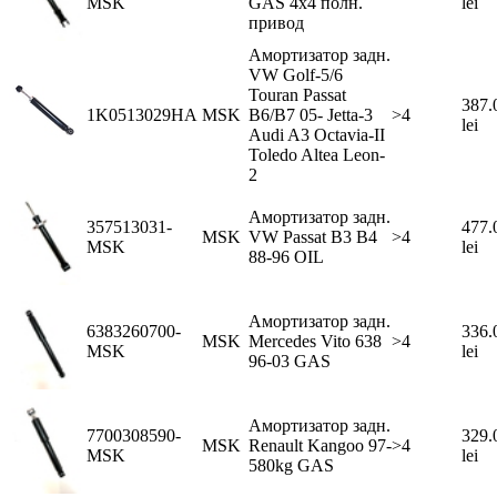
MSK
GAS 4x4 полн.
lei
привод
Амортизатор задн.
VW Golf-5/6
Touran Passat
387.
1K0513029HA
MSK
B6/B7 05- Jetta-3
>4
lei
Audi A3 Octavia-II
Toledo Altea Leon-
2
Амортизатор задн.
357513031-
477.
MSK
VW Passat В3 B4
>4
MSK
lei
88-96 OIL
Амортизатор задн.
6383260700-
336.
MSK
Mercedes Vito 638
>4
MSK
lei
96-03 GAS
Амортизатор задн.
7700308590-
329.
MSK
Renault Kangoo 97-
>4
MSK
lei
580kg GAS