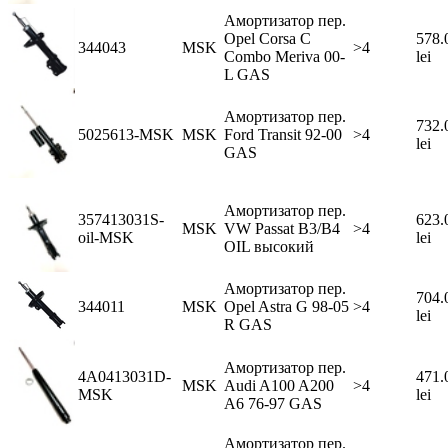
Амортизатор пер.
Opel Corsa C
578.
344043
MSK
>4
Combo Meriva 00-
lei
L GAS
Амортизатор пер.
732.
5025613-MSK
MSK
Ford Transit 92-00
>4
lei
GAS
Амортизатор пер.
357413031S-
623.
MSK
VW Passat B3/B4
>4
oil-MSK
lei
OIL высокий
Амортизатор пер.
704.
344011
MSK
Opel Astra G 98-05
>4
lei
R GAS
Амортизатор пер.
4A0413031D-
471.
MSK
Audi A100 A200
>4
MSK
lei
A6 76-97 GAS
Амортизатор пер.