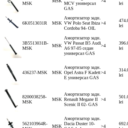
MSK
>4
MSK
MCV универсал
lei
GAS
Амортизатор задн.
474.
6K0513031R
MSK
VW Polo Seat Ibiza
>4
lei
Cordoba 94- OIL
Амортизатор задн.
3B5513031B-
VW Passat В5 Audi
396.
MSK
>4
MSK
А6 97-05 седан
lei
универсал GAS
Амортизатор задн.
314.
436237-MSK
MSK
Opel Astra F Kadett
>4
lei
E универсал GAS
Амортизатор задн.
8200038258-
501.
MSK
Renault Megane II
>4
MSK
lei
Scenic II 02- GAS
Амортизатор задн.
562103964R-
Dacia Duster 10-
692.
MSK
>4