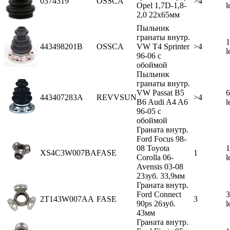
0374319
OSSCA
>4
Opel 1,7D-1,8-
l
2,0 22x65мм
Пыльник
гранаты внутр.
1
443498201B
OSSCA
VW T4 Sprinter
>4
l
96-06 с
обоймой
Пыльник
гранаты внутр.
VW Passat B5
6
443407283A
REVVSUN
>4
B6 Audi A4 A6
l
96-05 с
обоймой
Граната внутр.
Ford Focus 98-
08 Toyota
1
XS4C3W007BA
FASE
1
Corolla 06-
l
Avensis 03-08
23зуб. 33,9мм
Граната внутр.
Ford Connect
3
2T143W007AA
FASE
3
90ps 26зуб.
l
43мм
Граната внутр.