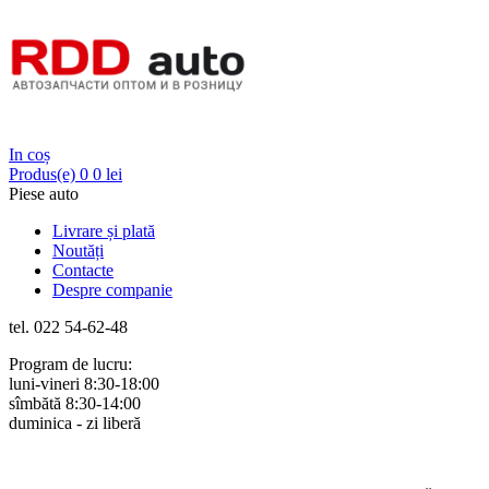
Login
In coș
Produs(e)
0
0 lei
Piese auto
Livrare și plată
Noutăți
Contacte
Despre companie
tel. 022 54-62-48
Program de lucru:
luni-vineri 8:30-18:00
sîmbătă 8:30-14:00
duminica - zi liberă
Rus
Rom