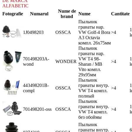
DE MARCA
ALFABETIC
Nume de
Fotografie
Numarul
Nume
Cantitate
brand
Пыльник
гранаты нар.
1
1J0498203
OSSCA
VW Golf-4 Bora
>4
l
А3 Octavia
компл. 26x75мм
Пыльник
гранаты нар.
701498203A-
VW T4 98-
1
WONDER
>4
wond
Sharan / MB
l
Vito компл.
29x95мм
Пыльник
443498201B-
гранаты внутр.
1
OSSCA
>4
compl
VW T4 компл.
l
полный
Пыльник
гранаты внутр.
1
701498201-oss
OSSCA
>4
VW T4 компл.
l
без обоймы
Пыльник
гранаты внутр.
6