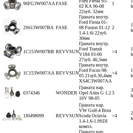
Ford Fiesta 95-
1
96FG3W007AA
FASE
1
02 KA 96-08
l
22зуб. 32мм
Граната внутр.
Ford Fiesta 01-
1
2S613W007BA
FASE
08 Fusion 01-12
2
l
1.4-1.6i 22зуб.
30мм
Граната внутр.
Ford Transit
1
1C153W007BB
REVVSUN
>4
V184 03-06
l
27зуб. 46,5мм
Граната внутр.
Ford Focus 98-
1
1C153W007AA
REVVSUN
>4
05 21зуб.30,4мм
l
XS4C3W007AA
Граната нар.
3
0374346
WONDER
Opel Astra G 1.2
3
l
16V 98-05
Граната нар.
VW Golf-4 Bora
2
1J0498099
REVVSUN
Scoda Octavia
>4
l
1.4-1.6-1.9SDI
компл.
Граната нар.