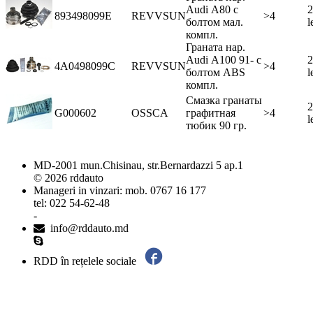
Audi А80 с
2
893498099E
REVVSUN
>4
болтом мал.
l
компл.
Граната нар.
Audi А100 91- c
2
4A0498099C
REVVSUN
>4
болтом ABS
l
компл.
Смазка гранаты
2
G000602
OSSCA
графитная
>4
l
тюбик 90 гр.
MD-2001 mun.Chisinau, str.Bernardazzi 5 ap.1
© 2026 rddauto
Manageri in vinzari: mob. 0767 16 177
tel: 022 54-62-48
-
info@rddauto.md
RDD în rețelele sociale
Cele mai bune site-uri – ilab.md