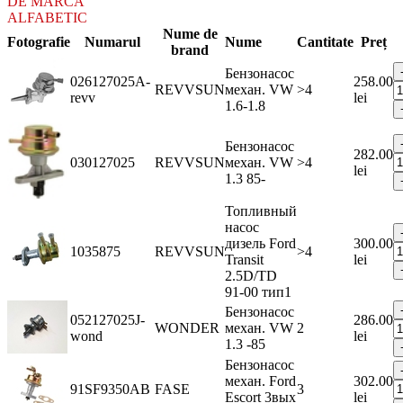
DE MARCA
ALFABETIC
Nume de
Fotografie
Numarul
Nume
Cantitate
Preț
brand
Бензонасос
026127025A-
258.00
REVVSUN
механ. VW
>4
revv
lei
1.6-1.8
Бензонасос
282.00
030127025
REVVSUN
механ. VW
>4
lei
1.3 85-
Топливный
насос
дизель Ford
300.00
1035875
REVVSUN
>4
Transit
lei
2.5D/TD
91-00 тип1
Бензонасос
052127025J-
286.00
WONDER
механ. VW
2
wond
lei
1.3 -85
Бензонасос
механ. Ford
302.00
91SF9350AB
FASE
3
Escort 3вых
lei