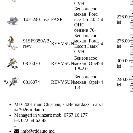
CVH
Бензонасос
механ. Ford
226.00
1475240-fase
FASE
все 1.6-2.0
>4
lei
OHC
бензин 76-
Бензонасос
91SF9350AB-
механ. Ford
276.00
REVVSUN
>4
revv
Escort 3вых
lei
CVH
Бензонасос
300.00
0816070
REVVSUN
механ. Opel
>4
lei
1.8-2.0
Бензонасос
240.00
0816074
REVVSUN
механ. Opel
>4
lei
1.3
MD-2001 mun.Chisinau, str.Bernardazzi 5 ap.1
© 2026 rddauto
Manageri in vinzari: mob. 0767 16 177
tel: 022 54-62-48
-
info@rddauto.md