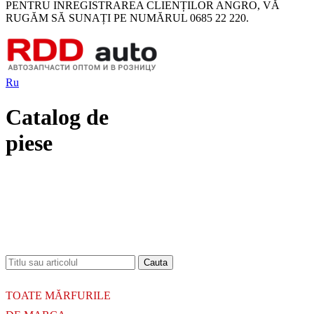
PENTRU INREGISTRAREA CLIENȚILOR ANGRO, VĂ
RUGĂM SĂ SUNAȚI PE NUMĂRUL 0685 22 220.
Ru
Catalog de
piese
18.06.2026
Новое поступление - MSK Амортизаторы
04.04.2026
Новое поступление - EPS Насосы гидроусилителя руля
02.04.2026
Новое поступление - EPS Рулевые рейки
16.02.2026
Новое поступление GTautoparts, Ролики боковой двери
06.01.2026
Новое поступление GTautoparts, Амортизаторы кр. багажника - капота
TOATE MĂRFURILE