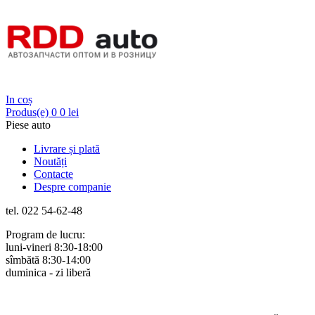
Login
In coș
Produs(e)
0
0 lei
Piese auto
Livrare și plată
Noutăți
Contacte
Despre companie
tel. 022 54-62-48
Program de lucru:
luni-vineri 8:30-18:00
sîmbătă 8:30-14:00
duminica - zi liberă
Rus
Rom