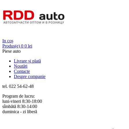
Login
In coș
Produs(e)
0
0 lei
Piese auto
Livrare și plată
Noutăți
Contacte
Despre companie
tel. 022 54-62-48
Program de lucru:
luni-vineri 8:30-18:00
sîmbătă 8:30-14:00
duminica - zi liberă
Rus
Rom