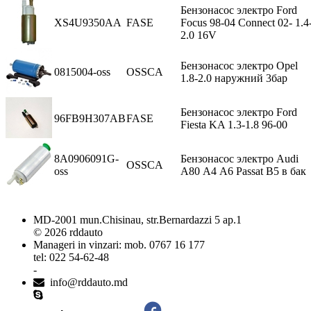
Бензонасос электро Ford
XS4U9350AA
FASE
Focus 98-04 Connect 02- 1.4
2.0 16V
Бензонасос электро Opel
0815004-oss
OSSCA
1.8-2.0 наружний 3бар
Бензонасос электро Ford
96FB9H307AB
FASE
Fiesta KA 1.3-1.8 96-00
8A0906091G-
Бензонасос электро Audi
OSSCA
oss
A80 А4 А6 Passat B5 в бак
MD-2001 mun.Chisinau, str.Bernardazzi 5 ap.1
© 2026 rddauto
Manageri in vinzari: mob. 0767 16 177
tel: 022 54-62-48
-
info@rddauto.md