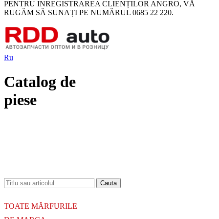
PENTRU INREGISTRAREA CLIENȚILOR ANGRO, VĂ
RUGĂM SĂ SUNAȚI PE NUMĂRUL 0685 22 220.
Ru
Catalog de
piese
18.06.2026
Новое поступление - MSK Амортизаторы
04.04.2026
Новое поступление - EPS Насосы гидроусилителя руля
02.04.2026
Новое поступление - EPS Рулевые рейки
16.02.2026
Новое поступление GTautoparts, Ролики боковой двери
06.01.2026
Новое поступление GTautoparts, Амортизаторы кр. багажника - капота
TOATE MĂRFURILE