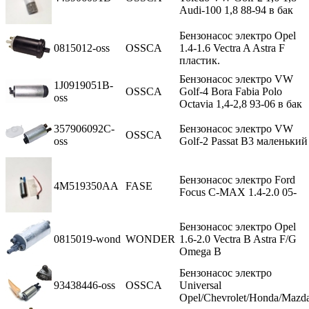
Audi-100 1,8 88-94 в бак
Бензонасос электро Opel
0815012-oss
OSSCA
1.4-1.6 Vectra A Astra F
пластик.
Бензонасос электро VW
1J0919051B-
OSSCA
Golf-4 Bora Fabia Polo
oss
Octavia 1,4-2,8 93-06 в бак
357906092C-
Бензонасос электро VW
OSSCA
oss
Golf-2 Passat В3 маленький
Бензонасос электро Ford
4M519350AA
FASE
Focus C-MAX 1.4-2.0 05-
Бензонасос электро Opel
0815019-wond
WONDER
1.6-2.0 Vectra B Astra F/G
Omega В
Бензонасос электро
93438446-oss
OSSCA
Universal
Opel/Chevrolet/Honda/Mazd