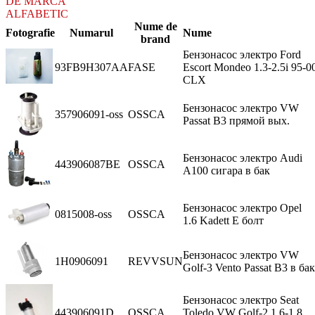
DE MARCA
ALFABETIC
Nume de
Fotografie
Numarul
Nume
brand
Бензонасос электро Ford
93FB9H307AA
FASE
Escort Mondeo 1.3-2.5i 95-0
CLX
Бензонасос электро VW
357906091-oss
OSSCA
Passat В3 прямой вых.
Бензонасос электро Audi
443906087BE
OSSCA
A100 сигара в бак
Бензонасос электро Opel
0815008-oss
OSSCA
1.6 Kadett Е болт
Бензонасос электро VW
1H0906091
REVVSUN
Golf-3 Vento Passat В3 в бак
Бензонасос электро Seat
443906091D
OSSCA
Toledo VW Golf-2 1,6-1,8