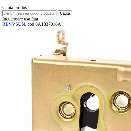
Cauta produs
Incuietoare usa fata
REVVSUN
, cod 8A1837016A