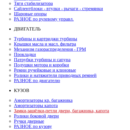
Тяги стабилизатора
Сайлентблоки - втулки - рычаги - стремянки
Шаровые опоры
РАЗНОЕ по рулевому управл.
ДВИГАТЕЛЬ
Турбины и картриджи турбины
Крышки масла и масл. фильтра
Механизм газораспределения - ГРМ
Прокладки
Патрубки турбины и сапуна
Подушки мотора и коробки
Ремни ручейковые и клиновые
Ролики и натяжители приводных ремней
РАЗНОЕ по двигателю
КУЗОВ
Амортизаторы кр. багажника
Амортизаторы капота
Замки-защёлки-петли двери, багажника, капота
Ролики боковой двери
Ручки дверные
РАЗНОЕ по кузову