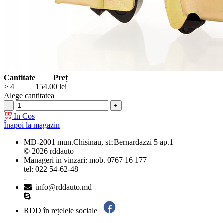
Cantitate
Preț
> 4
154.00
lei
Alege cantitatea
In Cos
Înapoi la magazin
MD-2001 mun.Chisinau, str.Bernardazzi 5 ap.1
© 2026 rddauto
Manageri in vinzari: mob. 0767 16 177
tel: 022 54-62-48
-
info@rddauto.md
RDD în rețelele sociale