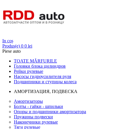
Login
In coș
Produs(e)
0
0 lei
Piese auto
TOATE MĂRFURILE
Головки блока цилиндров
Рейки рулевые
Насосы гидроусилителя руля
Подшипники и ступицы колеса
АМОРТИЗАЦИЯ, ПОДВЕСКА
Амортизаторы
Болты - гайки - шпильки
Опоры и подшипники амортизатора
Пружины подвески
Наконечники рулевые
Тяги рулевые