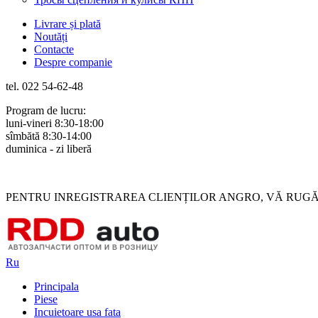
Livrare și plată
Noutăți
Contacte
Despre companie
tel. 022 54-62-48
Program de lucru:
luni-vineri 8:30-18:00
sîmbătă 8:30-14:00
duminica - zi liberă
Rus
Rom
PENTRU INREGISTRAREA CLIENȚILOR ANGRO, VĂ RUGĂM 
Ru
Principala
Piese
Incuietoare usa fata