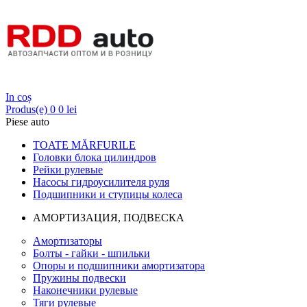
Login
In coș
Produs(e)
0
0 lei
Piese auto
TOATE MĂRFURILE
Головки блока цилиндров
Рейки рулевые
Насосы гидроусилителя руля
Подшипники и ступицы колеса
АМОРТИЗАЦИЯ, ПОДВЕСКА
Амортизаторы
Болты - гайки - шпильки
Опоры и подшипники амортизатора
Пружины подвески
Наконечники рулевые
Тяги рулевые