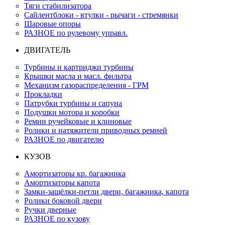
Тяги стабилизатора
Сайлентблоки - втулки - рычаги - стремянки
Шаровые опоры
РАЗНОЕ по рулевому управл.
ДВИГАТЕЛЬ
Турбины и картриджи турбины
Крышки масла и масл. фильтра
Механизм газораспределения - ГРМ
Прокладки
Патрубки турбины и сапуна
Подушки мотора и коробки
Ремни ручейковые и клиновые
Ролики и натяжители приводных ремней
РАЗНОЕ по двигателю
КУЗОВ
Амортизаторы кр. багажника
Амортизаторы капота
Замки-защёлки-петли двери, багажника, капота
Ролики боковой двери
Ручки дверные
РАЗНОЕ по кузову