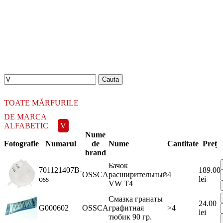
18.06.2026
Новое поступление - MSK Амортизаторы
04.04.2026
Новое поступление - EPS Насосы гидроусилителя руля
02.04.2026
Новое поступление - EPS Рулевые рейки
16.02.2026
Новое поступление GTautoparts, Ролики боковой двери
06.01.2026
Новое поступление GTautoparts, Амортизаторы кр. багажника - капота
TOATE MĂRFURILE
DE MARCA
ALFABETIC
V
Nume
Fotografie
Numarul
de
Nume
Cantitate
Preț
brand
Бачок
701121407B-
189.00
OSSCA
расширительный
4
oss
lei
VW Т4
Смазка гранаты
24.00
G000602
OSSCA
графитная
>4
lei
тюбик 90 гр.