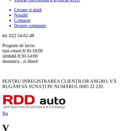
Livrare și plată
Noutăți
Contacte
Despre companie
tel. 022 54-62-48
Program de lucru:
luni-vineri 8:30-18:00
sîmbătă 8:30-14:00
duminica - zi liberă
Rus
Rom
PENTRU INREGISTRAREA CLIENȚILOR ANGRO, VĂ
RUGĂM SĂ SUNAȚI PE NUMĂRUL 0685 22 220.
Ru
V