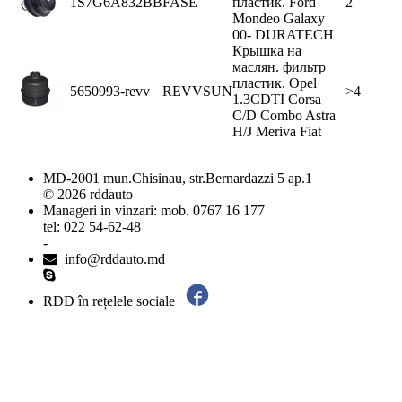
1S7G6A832BB
FASE
пластик. Ford
2
Mondeo Galaxy
00- DURATECH
Крышка на
маслян. фильтр
пластик. Opel
5650993-revv
REVVSUN
>4
1.3CDTI Corsa
C/D Combo Astra
H/J Meriva Fiat
MD-2001 mun.Chisinau, str.Bernardazzi 5 ap.1
© 2026 rddauto
Manageri in vinzari: mob. 0767 16 177
tel: 022 54-62-48
-
info@rddauto.md
RDD în rețelele sociale
Cele mai bune site-uri – ilab.md