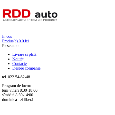
Login
In coș
Produs(e)
0
0 lei
Piese auto
Livrare și plată
Noutăți
Contacte
Despre companie
tel. 022 54-62-48
Program de lucru:
luni-vineri 8:30-18:00
sîmbătă 8:30-14:00
duminica - zi liberă
Rus
Rom