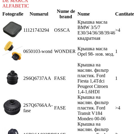
DE MARCA
ALFABETIC
Nume de
Fotografie
Numarul
Nume
Cantitate
brand
Крышка масла
BMW 3/5/7
11121743294
OSSCA
>4
E30/34/36/38/39/46
квадратная
Крышка масла
0650103-wond
WONDER
1
Opel 98- нов. мод.
Крышка на
маслян. фильтр
пластик. Ford
2S6Q6737AA
FASE
1
Fiesta 1,4Tdci
Peugeot Citroen
1,4-1,6HDI
Крышка на
маслян. фильтр
2S7Q6766AA-
FASE
пластик. Ford
>4
fase
Transit V184
Mondeo 00-06
Крышка на
маслян. фильтр