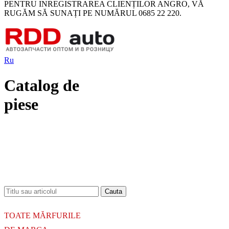
PENTRU INREGISTRAREA CLIENȚILOR ANGRO, VĂ
RUGĂM SĂ SUNAȚI PE NUMĂRUL 0685 22 220.
Ru
Catalog de
piese
18.06.2026
Новое поступление - MSK Амортизаторы
04.04.2026
Новое поступление - EPS Насосы гидроусилителя руля
02.04.2026
Новое поступление - EPS Рулевые рейки
16.02.2026
Новое поступление GTautoparts, Ролики боковой двери
06.01.2026
Новое поступление GTautoparts, Амортизаторы кр. багажника - капота
TOATE MĂRFURILE