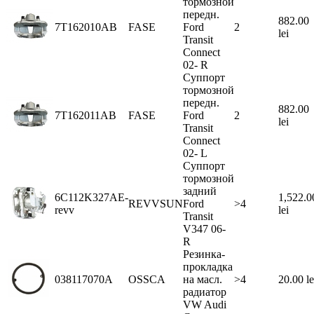
тормозной
передн.
882.00
7T162010AB
FASE
Ford
2
lei
Transit
Connect
02- R
Суппорт
тормозной
передн.
882.00
7T162011AB
FASE
Ford
2
lei
Transit
Connect
02- L
Суппорт
тормозной
задний
6C112K327AE-
1,522.0
REVVSUN
Ford
>4
revv
lei
Transit
V347 06-
R
Резинка-
прокладка
038117070A
OSSCA
на масл.
>4
20.00 le
радиатор
VW Audi