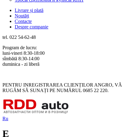
Livrare și plată
Noutăți
Contacte
Despre companie
tel. 022 54-62-48
Program de lucru:
luni-vineri 8:30-18:00
sîmbătă 8:30-14:00
duminica - zi liberă
Rus
Rom
PENTRU INREGISTRAREA CLIENȚILOR ANGRO, VĂ
RUGĂM SĂ SUNAȚI PE NUMĂRUL 0685 22 220.
Ru
E