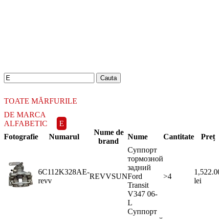
18.06.2026
Новое поступление - MSK Амортизаторы
04.04.2026
Новое поступление - EPS Насосы гидроусилителя руля
02.04.2026
Новое поступление - EPS Рулевые рейки
16.02.2026
Новое поступление GTautoparts, Ролики боковой двери
06.01.2026
Новое поступление GTautoparts, Амортизаторы кр. багажника - капота
TOATE MĂRFURILE
DE MARCA
ALFABETIC
E
Nume de
Fotografie
Numarul
Nume
Cantitate
Preț
brand
Суппорт
тормозной
задний
6C112K328AE-
1,522.0
REVVSUN
Ford
>4
revv
lei
Transit
V347 06-
L
Суппорт