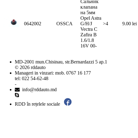
Сальник
клапана
на 5мм
Opel Astra
0642002
OSSCA
G/H/J
>4
9.00 lei
Vectra C
Zafira B
1.6/1.8
16V 00-
MD-2001 mun.Chisinau, str.Bernardazzi 5 ap.1
© 2026 rddauto
Manageri in vinzari: mob. 0767 16 177
tel: 022 54-62-48
-
info@rddauto.md
RDD în rețelele sociale
Cele mai bune site-uri – ilab.md