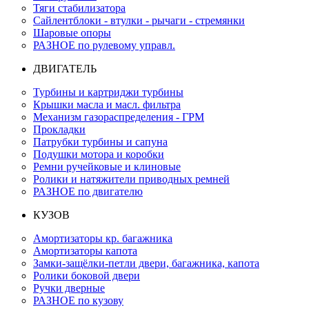
Тяги стабилизатора
Сайлентблоки - втулки - рычаги - стремянки
Шаровые опоры
РАЗНОЕ по рулевому управл.
ДВИГАТЕЛЬ
Турбины и картриджи турбины
Крышки масла и масл. фильтра
Механизм газораспределения - ГРМ
Прокладки
Патрубки турбины и сапуна
Подушки мотора и коробки
Ремни ручейковые и клиновые
Ролики и натяжители приводных ремней
РАЗНОЕ по двигателю
КУЗОВ
Амортизаторы кр. багажника
Амортизаторы капота
Замки-защёлки-петли двери, багажника, капота
Ролики боковой двери
Ручки дверные
РАЗНОЕ по кузову