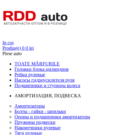
Login
In coș
Produs(e)
0
0 lei
Piese auto
TOATE MĂRFURILE
Головки блока цилиндров
Рейки рулевые
Насосы гидроусилителя руля
Подшипники и ступицы колеса
АМОРТИЗАЦИЯ, ПОДВЕСКА
Амортизаторы
Болты - гайки - шпильки
Опоры и подшипники амортизатора
Пружины подвески
Наконечники рулевые
Тяги рулевые