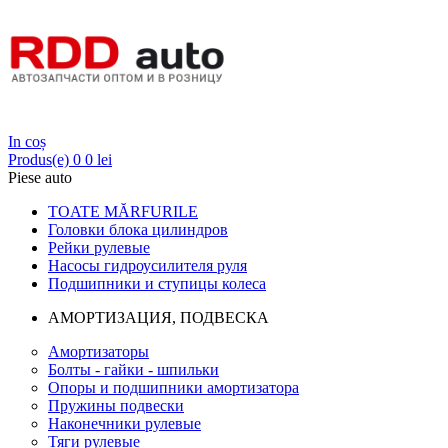
Login
In coș
Produs(e)
0
0 lei
Piese auto
TOATE MĂRFURILE
Головки блока цилиндров
Рейки рулевые
Насосы гидроусилителя руля
Подшипники и ступицы колеса
АМОРТИЗАЦИЯ, ПОДВЕСКА
Амортизаторы
Болты - гайки - шпильки
Опоры и подшипники амортизатора
Пружины подвески
Наконечники рулевые
Тяги рулевые