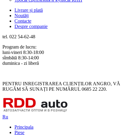
Livrare și plată
Noutăți
Contacte
Despre companie
tel. 022 54-62-48
Program de lucru:
luni-vineri 8:30-18:00
sîmbătă 8:30-14:00
duminica - zi liberă
Rus
Rom
PENTRU INREGISTRAREA CLIENȚILOR ANGRO, VĂ
RUGĂM SĂ SUNAȚI PE NUMĂRUL 0685 22 220.
Ru
Principala
Piese