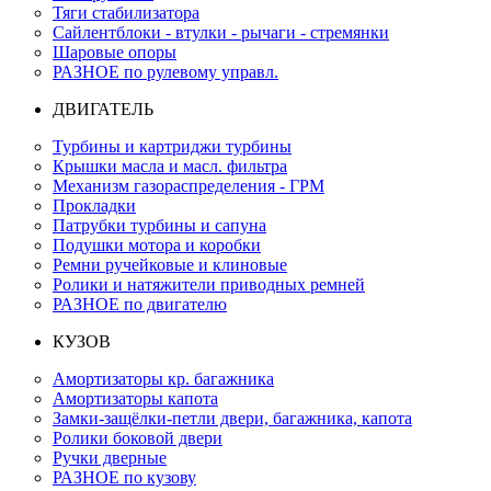
Тяги стабилизатора
Сайлентблоки - втулки - рычаги - стремянки
Шаровые опоры
РАЗНОЕ по рулевому управл.
ДВИГАТЕЛЬ
Турбины и картриджи турбины
Крышки масла и масл. фильтра
Механизм газораспределения - ГРМ
Прокладки
Патрубки турбины и сапуна
Подушки мотора и коробки
Ремни ручейковые и клиновые
Ролики и натяжители приводных ремней
РАЗНОЕ по двигателю
КУЗОВ
Амортизаторы кр. багажника
Амортизаторы капота
Замки-защёлки-петли двери, багажника, капота
Ролики боковой двери
Ручки дверные
РАЗНОЕ по кузову