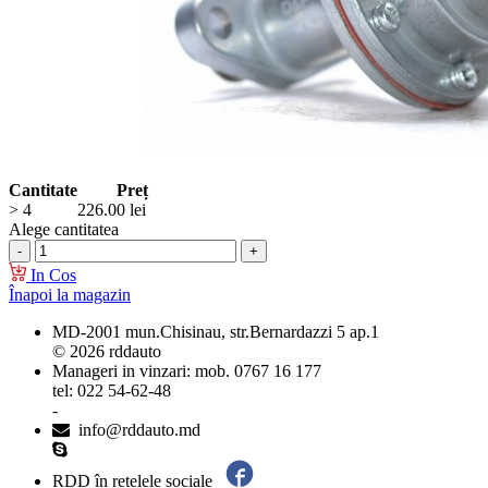
Cantitate
Preț
> 4
226.00
lei
Alege cantitatea
In Cos
Înapoi la magazin
MD-2001 mun.Chisinau, str.Bernardazzi 5 ap.1
© 2026 rddauto
Manageri in vinzari: mob. 0767 16 177
tel: 022 54-62-48
-
info@rddauto.md
RDD în rețelele sociale