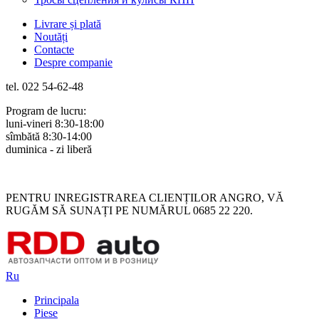
Livrare și plată
Noutăți
Contacte
Despre companie
tel. 022 54-62-48
Program de lucru:
luni-vineri 8:30-18:00
sîmbătă 8:30-14:00
duminica - zi liberă
Rus
Rom
PENTRU INREGISTRAREA CLIENȚILOR ANGRO, VĂ
RUGĂM SĂ SUNAȚI PE NUMĂRUL 0685 22 220.
Ru
Principala
Piese