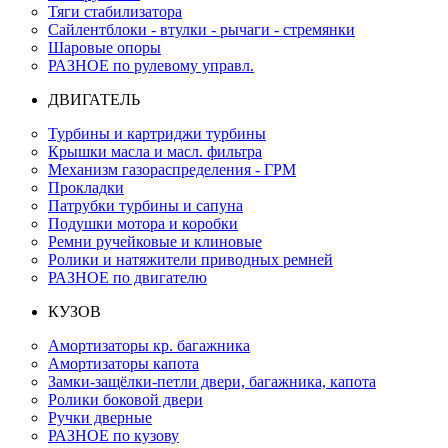
Тяги стабилизатора
Сайлентблоки - втулки - рычаги - стремянки
Шаровые опоры
РАЗНОЕ по рулевому управл.
ДВИГАТЕЛЬ
Турбины и картриджи турбины
Крышки масла и масл. фильтра
Механизм газораспределения - ГРМ
Прокладки
Патрубки турбины и сапуна
Подушки мотора и коробки
Ремни ручейковые и клиновые
Ролики и натяжители приводных ремней
РАЗНОЕ по двигателю
КУЗОВ
Амортизаторы кр. багажника
Амортизаторы капота
Замки-защёлки-петли двери, багажника, капота
Ролики боковой двери
Ручки дверные
РАЗНОЕ по кузову