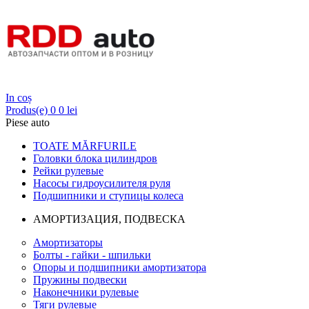
Login
In coș
Produs(e)
0
0 lei
Piese auto
TOATE MĂRFURILE
Головки блока цилиндров
Рейки рулевые
Насосы гидроусилителя руля
Подшипники и ступицы колеса
АМОРТИЗАЦИЯ, ПОДВЕСКА
Амортизаторы
Болты - гайки - шпильки
Опоры и подшипники амортизатора
Пружины подвески
Наконечники рулевые
Тяги рулевые