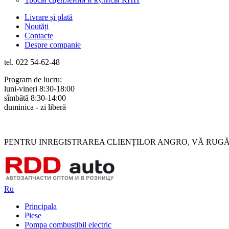
Livrare și plată
Noutăți
Contacte
Despre companie
tel. 022 54-62-48
Program de lucru:
luni-vineri 8:30-18:00
sîmbătă 8:30-14:00
duminica - zi liberă
Rus
Rom
PENTRU INREGISTRAREA CLIENȚILOR ANGRO, VĂ RUGĂM 
Ru
Principala
Piese
Pompa combustibil electric