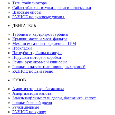
Тяги стабилизатора
Сайлентблоки - втулки - рычаги - стремянки
Шаровые опоры
РАЗНОЕ по рулевому управл.
ДВИГАТЕЛЬ
Турбины и картриджи турбины
Крышки масла и масл. фильтра
Механизм газораспределения - ГРМ
Прокладки
Патрубки турбины и сапуна
Подушки мотора и коробки
Ремни ручейковые и клиновые
Ролики и натяжители приводных ремней
РАЗНОЕ по двигателю
КУЗОВ
Амортизаторы кр. багажника
Амортизаторы капота
Замки-защёлки-петли двери, багажника, капота
Ролики боковой двери
Ручки дверные
РАЗНОЕ по кузову