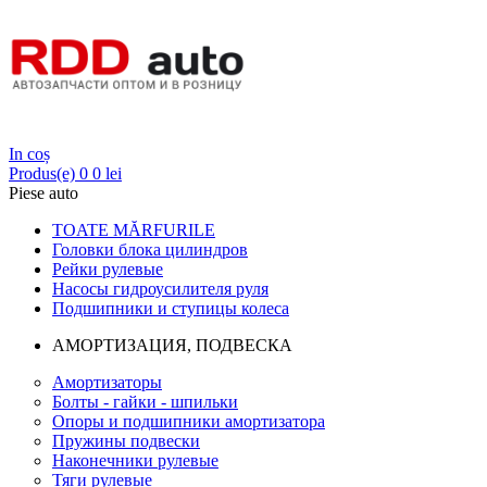
Login
In coș
Produs(e)
0
0 lei
Piese auto
TOATE MĂRFURILE
Головки блока цилиндров
Рейки рулевые
Насосы гидроусилителя руля
Подшипники и ступицы колеса
АМОРТИЗАЦИЯ, ПОДВЕСКА
Амортизаторы
Болты - гайки - шпильки
Опоры и подшипники амортизатора
Пружины подвески
Наконечники рулевые
Тяги рулевые