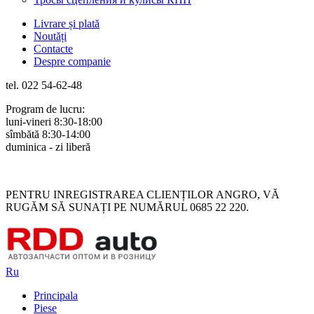
Livrare și plată
Noutăți
Contacte
Despre companie
tel. 022 54-62-48
Program de lucru:
luni-vineri 8:30-18:00
sîmbătă 8:30-14:00
duminica - zi liberă
Rus
Rom
PENTRU INREGISTRAREA CLIENȚILOR ANGRO, VĂ
RUGĂM SĂ SUNAȚI PE NUMĂRUL 0685 22 220.
Ru
Principala
Piese