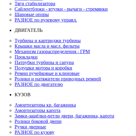
Тяги стабилизатора
Сайлентблоки - втулки - рычаги - стремянки
Шаровые опоры
РАЗНОЕ по рулевому управл.
ДВИГАТЕЛЬ
Турбины и картриджи турбины
Крышки масла и масл. фильтра
Механизм газораспределения - ГРМ
Прокладки
Патрубки турбины и сапуна
Подушки мотора и коробки
Ремни ручейковые и клиновые
Ролики и натяжители приводных ремней
РАЗНОЕ по двигателю
КУЗОВ
Амортизаторы кр. багажника
Амортизаторы капота
Замки-защёлки-петли двери, багажника, капота
Ролики боковой двери
Ручки дверные
РАЗНОЕ по кузову