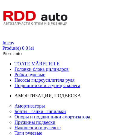
Login
In coș
Produs(e)
0
0 lei
Piese auto
TOATE MĂRFURILE
Головки блока цилиндров
Рейки рулевые
Насосы гидроусилителя руля
Подшипники и ступицы колеса
АМОРТИЗАЦИЯ, ПОДВЕСКА
Амортизаторы
Болты - гайки - шпильки
Опоры и подшипники амортизатора
Пружины подвески
Наконечники рулевые
Тяги рулевые