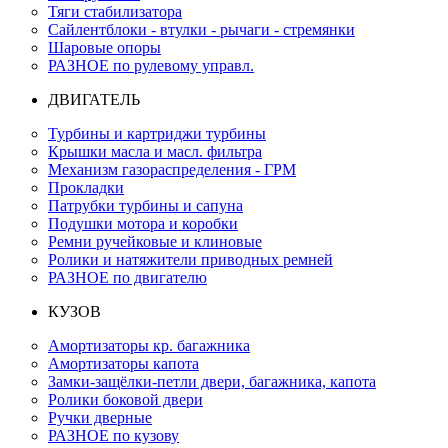
Тяги стабилизатора
Сайлентблоки - втулки - рычаги - стремянки
Шаровые опоры
РАЗНОЕ по рулевому управл.
ДВИГАТЕЛЬ
Турбины и картриджи турбины
Крышки масла и масл. фильтра
Механизм газораспределения - ГРМ
Прокладки
Патрубки турбины и сапуна
Подушки мотора и коробки
Ремни ручейковые и клиновые
Ролики и натяжители приводных ремней
РАЗНОЕ по двигателю
КУЗОВ
Амортизаторы кр. багажника
Амортизаторы капота
Замки-защёлки-петли двери, багажника, капота
Ролики боковой двери
Ручки дверные
РАЗНОЕ по кузову