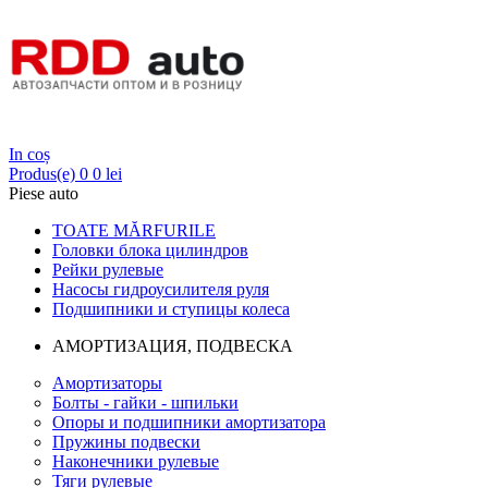
Login
In coș
Produs(e)
0
0 lei
Piese auto
TOATE MĂRFURILE
Головки блока цилиндров
Рейки рулевые
Насосы гидроусилителя руля
Подшипники и ступицы колеса
АМОРТИЗАЦИЯ, ПОДВЕСКА
Амортизаторы
Болты - гайки - шпильки
Опоры и подшипники амортизатора
Пружины подвески
Наконечники рулевые
Тяги рулевые