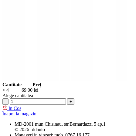
Cantitate
Preț
> 4
69.00
lei
Alege cantitatea
In Cos
Înapoi la magazin
MD-2001 mun.Chisinau, str.Bernardazzi 5 ap.1
© 2026 rddauto
Manageri in vinzari: mob. 0767 16 177