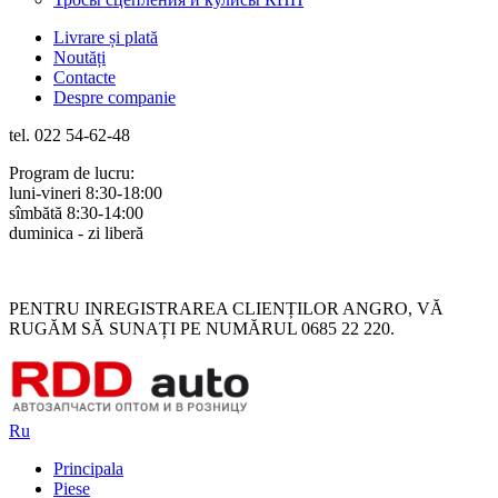
Livrare și plată
Noutăți
Contacte
Despre companie
tel. 022 54-62-48
Program de lucru:
luni-vineri 8:30-18:00
sîmbătă 8:30-14:00
duminica - zi liberă
Rus
Rom
PENTRU INREGISTRAREA CLIENȚILOR ANGRO, VĂ
RUGĂM SĂ SUNAȚI PE NUMĂRUL 0685 22 220.
Ru
Principala
Piese