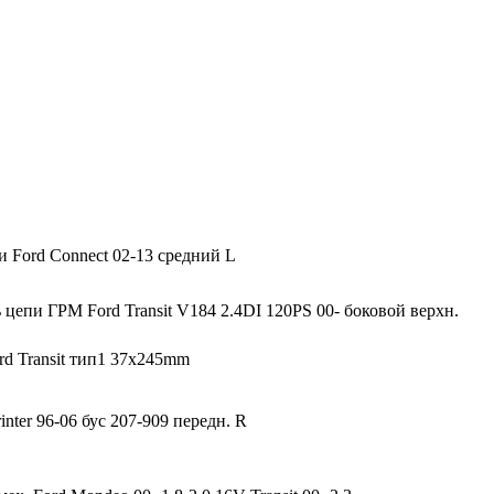
06.01.2026
Новое поступление GTautoparts, Аморт
и Ford Connect 02-13 средний L
цепи ГРМ Ford Transit V184 2.4DI 120PS 00- боковой верхн.
rd Transit тип1 37x245mm
nter 96-06 бус 207-909 передн. R