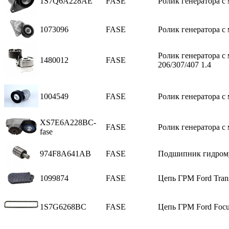
1S7Q6A228AE
FASE
Ролик генератора с м
1073096
FASE
Ролик генератора с м
Ролик генератора с м
1480012
FASE
206/307/407 1.4
1004549
FASE
Ролик генератора с м
XS7E6A228BC-
FASE
Ролик генератора с 
fase
974F8A641AB
FASE
Подшипник гидромуф
1099874
FASE
Цепь ГРМ Ford Tran
1S7G6268BC
FASE
Цепь ГРМ Ford Focu