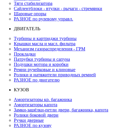
Тяги стабилизатора
Сайлентблоки - втулки - рычаги - стремянки
Шаровые опоры
РАЗНОЕ по рулевому управл.
ДВИГАТЕЛЬ
Турбины и картриджи турбины
Крышки масла и масл. фильтра
Механизм газораспределения - ГРМ
Прокладки
Патрубки турбины и сапуна
Подушки мотора и коробки
Ремни ручейковые и клиновые
Ролики и натяжители приводных ремней
РАЗНОЕ по двигателю
КУЗОВ
Амортизаторы кр. багажника
Амортизаторы капота
Замки-защёлки-петли двери, багажника, капота
Ролики боковой двери
Ручки дверные
РАЗНОЕ по кузову