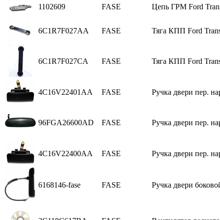
1102609
FASE
Цепь ГРМ Ford Tran
6C1R7F027AA
FASE
Тяга КПП Ford Trans
6C1R7F027CA
FASE
Тяга КПП Ford Trans
4C16V22401AA
FASE
Ручка двери пер. нар
96FGA26600AD
FASE
Ручка двери пер. нар
4C16V22400AA
FASE
Ручка двери пер. нар
6168146-fase
FASE
Ручка двери боковой