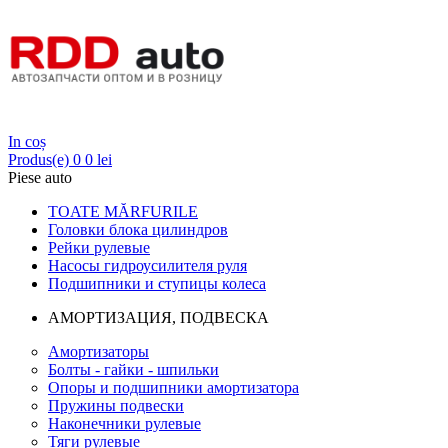
Login
In coș
Produs(e)
0
0 lei
Piese auto
TOATE MĂRFURILE
Головки блока цилиндров
Рейки рулевые
Насосы гидроусилителя руля
Подшипники и ступицы колеса
АМОРТИЗАЦИЯ, ПОДВЕСКА
Амортизаторы
Болты - гайки - шпильки
Опоры и подшипники амортизатора
Пружины подвески
Наконечники рулевые
Тяги рулевые