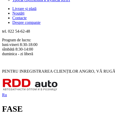
Livrare și plată
Noutăți
Contacte
Despre companie
tel. 022 54-62-48
Program de lucru:
luni-vineri 8:30-18:00
sîmbătă 8:30-14:00
duminica - zi liberă
Rus
Rom
PENTRU INREGISTRAREA CLIENȚILOR ANGRO, VĂ RUGĂM 
Ru
FASE