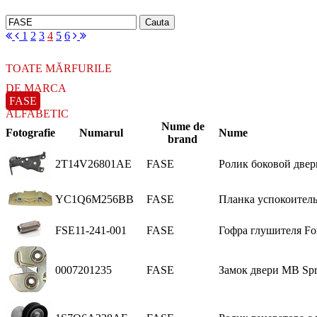
1
2
3
4
5
6
TOATE MĂRFURILE
DE MARCA
FASE
ALFABETIC
Nume de
Fotografie
Numarul
Nume
brand
2T14V26801AE
FASE
Ролик боковой двер
YC1Q6M256BB
FASE
Планка успокоитель 
FSE11-241-001
FASE
Гофра глушителя Fo
0007201235
FASE
Замок двери MB Spri