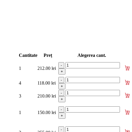
изаторы кр. багажника - капота
Cantitate
Preț
Alegerea cant.
1
212.00 lei
4
118.00 lei
3
210.00 lei
1
150.00 lei