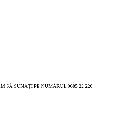
SĂ SUNAȚI PE NUMĂRUL 0685 22 220.
18.06.2026
Новое поступление - MSK Аморт
04.04.2026
Новое поступление - EPS Насосы 
02.04.2026
Новое поступление - EPS Рулевы
16.02.2026
Новое поступление GTautoparts, 