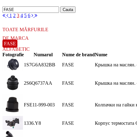
1
2
3
4
5
6
TOATE MĂRFURILE
DE MARCA
FASE
ALFABETIC
Fotografie
Numarul
Nume de brand
Nume
1S7G6A832BB
FASE
Крышка на маслян.
2S6Q6737AA
FASE
Крышка на маслян. ф
FSE11-999-003
FASE
Колпачки на гайки к
1336.Y8
FASE
Корпус термостата C