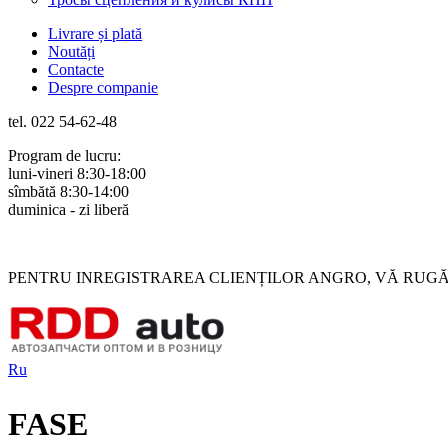
Livrare și plată
Noutăți
Contacte
Despre companie
tel. 022 54-62-48
Program de lucru:
luni-vineri 8:30-18:00
sîmbătă 8:30-14:00
duminica - zi liberă
Rus
Rom
PENTRU INREGISTRAREA CLIENȚILOR ANGRO, VĂ RUGĂM 
Ru
FASE