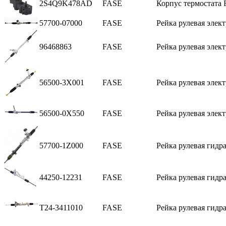
2S4Q9K478AD
FASE
Корпус термостата 
57700-07000
FASE
Рейка рулевая элек
96468863
FASE
Рейка рулевая элект
56500-3X001
FASE
Рейка рулевая элект
56500-0X550
FASE
Рейка рулевая элект
57700-1Z000
FASE
Рейка рулевая гидра
44250-12231
FASE
Рейка рулевая гидра
T24-3411010
FASE
Рейка рулевая гидра