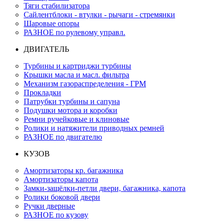
Тяги стабилизатора
Сайлентблоки - втулки - рычаги - стремянки
Шаровые опоры
РАЗНОЕ по рулевому управл.
ДВИГАТЕЛЬ
Турбины и картриджи турбины
Крышки масла и масл. фильтра
Механизм газораспределения - ГРМ
Прокладки
Патрубки турбины и сапуна
Подушки мотора и коробки
Ремни ручейковые и клиновые
Ролики и натяжители приводных ремней
РАЗНОЕ по двигателю
КУЗОВ
Амортизаторы кр. багажника
Амортизаторы капота
Замки-защёлки-петли двери, багажника, капота
Ролики боковой двери
Ручки дверные
РАЗНОЕ по кузову