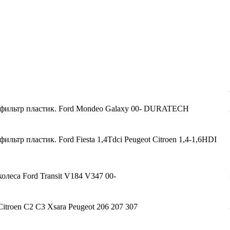
06.01.2026
Новое поступление GTautoparts, Аморт
 фильтр пластик. Ford Mondeo Galaxy 00- DURATECH
ильтр пластик. Ford Fiesta 1,4Tdci Peugeot Citroen 1,4-1,6HDI
олеса Ford Transit V184 V347 00-
itroen C2 C3 Xsara Peugeot 206 207 307