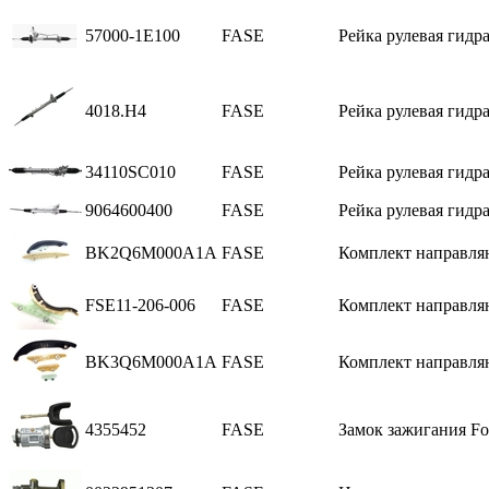
57000-1E100
FASE
Рейка рулевая гидра
4018.H4
FASE
Рейка рулевая гидрав
34110SC010
FASE
Рейка рулевая гидра
9064600400
FASE
Рейка рулевая гидра
BK2Q6M000A1A
FASE
Комплект направляю
FSE11-206-006
FASE
Комплект направля
BK3Q6M000A1A
FASE
Комплект направляю
4355452
FASE
Замок зажигания For