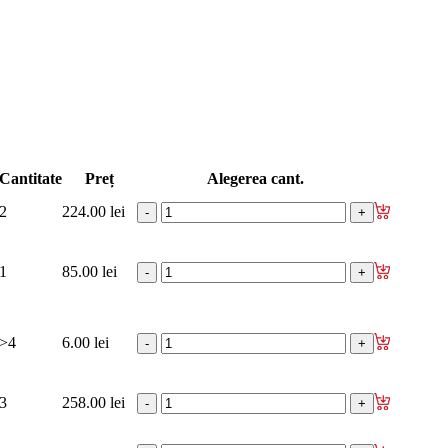
изаторы кр. багажника - капота
Cantitate
Preț
Alegerea cant.
2
224.00 lei
1
85.00 lei
>4
6.00 lei
3
258.00 lei