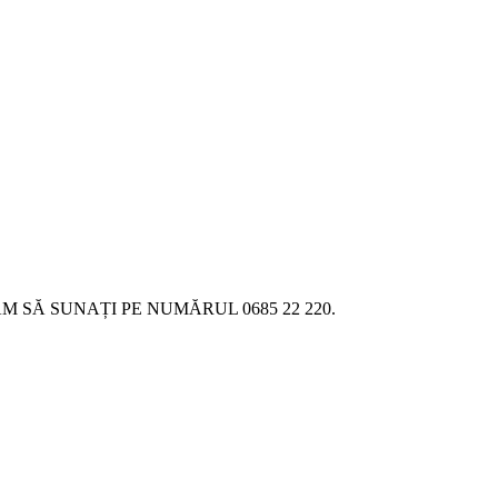
SĂ SUNAȚI PE NUMĂRUL 0685 22 220.
18.06.2026
Новое поступление - MSK Аморт
04.04.2026
Новое поступление - EPS Насосы 
02.04.2026
Новое поступление - EPS Рулевы
16.02.2026
Новое поступление GTautoparts, 