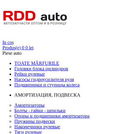
Login
In coș
Produs(e)
0
0 lei
Piese auto
TOATE MĂRFURILE
Головки блока цилиндров
Рейки рулевые
Насосы гидроусилителя руля
Подшипники и ступицы колеса
АМОРТИЗАЦИЯ, ПОДВЕСКА
Амортизаторы
Болты - гайки - шпильки
Опоры и подшипники амортизатора
Пружины подвески
Наконечники рулевые
Тяги рулевые