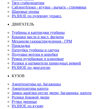
Тяги стабилизатора
Сайлентблоки - втулки - рычаги - стремянки
Шаровые опоры
РАЗНОЕ по рулевому управл.
ДВИГАТЕЛЬ
Турбины и картриджи турбины
Крышки масла и масл. фильтра
Механизм газораспределения - ГРМ
Прокладки
Патрубки турбины и сапуна
Подушки мотора и коробки
Ремни ручейковые и клиновые
Ролики и натяжители приводных ремней
РАЗНОЕ по двигателю
КУЗОВ
Амортизаторы кр. багажника
Амортизаторы капота
Замки-защёлки-петли двери, багажника, капота
Ролики боковой двери
Ручки дверные
РАЗНОЕ по кузову