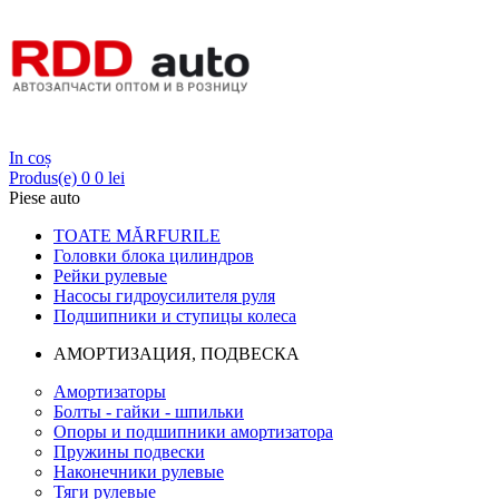
Login
In coș
Produs(e)
0
0 lei
Piese auto
TOATE MĂRFURILE
Головки блока цилиндров
Рейки рулевые
Насосы гидроусилителя руля
Подшипники и ступицы колеса
АМОРТИЗАЦИЯ, ПОДВЕСКА
Амортизаторы
Болты - гайки - шпильки
Опоры и подшипники амортизатора
Пружины подвески
Наконечники рулевые
Тяги рулевые