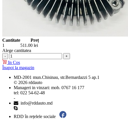
Cantitate
Preț
1
511.00
lei
Alege cantitatea
In Cos
Înapoi la magazin
MD-2001 mun.Chisinau, str.Bernardazzi 5 ap.1
© 2026 rddauto
Manageri in vinzari: mob. 0767 16 177
tel: 022 54-62-48
-
info@rddauto.md
RDD în rețelele sociale