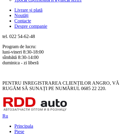
Livrare și plată
Noutăți
Contacte
Despre companie
tel. 022 54-62-48
Program de lucru:
luni-vineri 8:30-18:00
sîmbătă 8:30-14:00
duminica - zi liberă
Rus
Rom
PENTRU INREGISTRAREA CLIENȚILOR ANGRO, VĂ
RUGĂM SĂ SUNAȚI PE NUMĂRUL 0685 22 220.
Ru
Principala
Piese