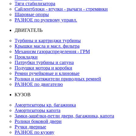
Тяги стабилизатора
Сайлентблоки - втулки - рычаги - стремянки
Шаровые опоры
РАЗНОЕ по рулевому управл.
ДВИГАТЕЛЬ
Турбины и картриджи турбины
Крышки масла и масл. фильтра
Механизм газораспределения - ГРМ
Прокладки
Патрубки турбины и сапуна
Подушки мотора и коробки
Ремни ручейковые и клиновые
Ролики и натяжители приводных ремней
РАЗНОЕ по двигателю
КУЗОВ
Амортизаторы кр. багажника
Амортизаторы капота
Замки-защёлки-петли двери, багажника, капота
Ролики боковой двери
Ручки дверные
РАЗНОЕ по кузову