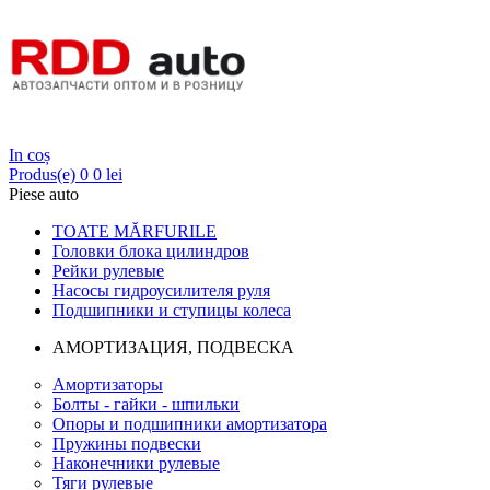
Login
In coș
Produs(e)
0
0 lei
Piese auto
TOATE MĂRFURILE
Головки блока цилиндров
Рейки рулевые
Насосы гидроусилителя руля
Подшипники и ступицы колеса
АМОРТИЗАЦИЯ, ПОДВЕСКА
Амортизаторы
Болты - гайки - шпильки
Опоры и подшипники амортизатора
Пружины подвески
Наконечники рулевые
Тяги рулевые