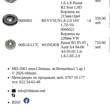
лей
1,6-1,8 Passat
В2 Seat 1,9D
Корзина на
215мм Opel
350.00
0666002
REVVSUN
1,8-2,0 16V
>4
лей
1,7D 93-
0666022
Корзина на
228мм VW
Passat B5 95-05
710.00
06B141117C
WONDER
1
Audi A4 94-00
лей
A6 95-05 1.6-
1.8-1.8T-2.0
MD-2001 mun.Chisinau, str.Bernardazzi 5 ap.1
© 2026 rddauto
Менеджеры по продажам: моб. 0767 16 177
тел: 022 54-62-48
-
info@rddauto.md
RDD