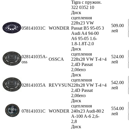
Tigra с пружин.
322 0352 10
Диск
сцепления
228x23 VW
509.00
058141031C
WONDER
Passat B5 95-05
3
лей
Audi A4 94-00
A6 95-05 1.6-
1.8-1.8T-2.0
Диск
сцепления
028141035A-
524.00
OSSCA
228x28 VW T-4
>4
oss
лей
2,4D Passat
2,0бенз
Диск
сцепления
542.00
028141035A
REVVSUN
228x28 VW T-4
>4
лей
2,4D Passat
2,0бенз
Диск
сцепления
554.00
078141031C
WONDER
240x23 Audi-80
2
лей
A-100 A-6 2,6-
2,8
Диск