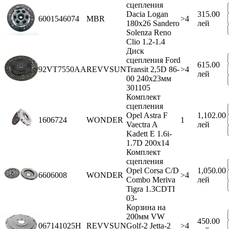
сцепления
Dacia Logan
315.00
6001546074
MBR
>4
180х26 Sandero
лей
Solenza Reno
Clio 1.2-1.4
Диск
сцепления Ford
615.00
92VT7550AA
REVVSUN
Transit 2,5D 86-
>4
лей
00 240x23мм
301105
Комплект
сцепления
Opel Astra F
1,102.00
1606724
WONDER
1
Vaectra A
лей
Kadett E 1.6i-
1.7D 200x14
Комплект
сцепления
Opel Corsa C/D
1,050.00
6606008
WONDER
>4
Combo Meriva
лей
Tigra 1.3CDTI
03-
Корзина на
200мм VW
450.00
067141025H
REVVSUN
Golf-2 Jetta-2
>4