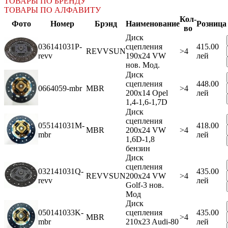
ТОВАРЫ ПО БРЕНДУ
ТОВАРЫ ПО АЛФАВИТУ
Кол-
Фото
Номер
Брэнд
Наименование
Розница
во
Диск
036141031P-
сцепления
415.00
REVVSUN
>4
revv
190x24 VW
лей
нов. Мод.
Диск
сцепления
448.00
0664059-mbr
MBR
>4
200x14 Opel
лей
1,4-1,6-1,7D
Диск
сцепления
055141031M-
418.00
MBR
200x24 VW
>4
mbr
лей
1,6D-1,8
бензин
Диск
сцепления
032141031Q-
435.00
REVVSUN
200x24 VW
>4
revv
лей
Golf-3 нов.
Мод
Диск
050141033K-
сцепления
435.00
MBR
>4
mbr
210x23 Audi-80
лей