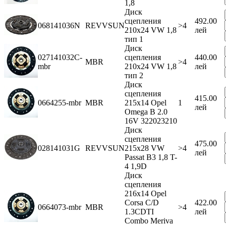
1,8
Диск
сцепления
492.00
068141036N
REVVSUN
>4
210x24 VW 1,8
лей
тип 1
Диск
027141032C-
сцепления
440.00
MBR
>4
mbr
210x24 VW 1,8
лей
тип 2
Диск
сцепления
415.00
0664255-mbr
MBR
215x14 Opel
1
лей
Omega B 2.0
16V 322023210
Диск
сцепления
475.00
028141031G
REVVSUN
215x28 VW
>4
лей
Passat В3 1,8 T-
4 1,9D
Диск
сцепления
216x14 Opel
Corsa C/D
422.00
0664073-mbr
MBR
>4
1.3CDTI
лей
Combo Meriva