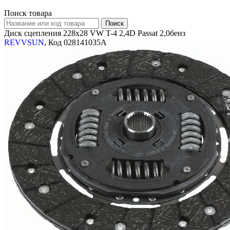
Поиск товара
Диск сцепления 228x28 VW T-4 2,4D Passat 2,0бенз
REVVSUN
, Код 028141035A