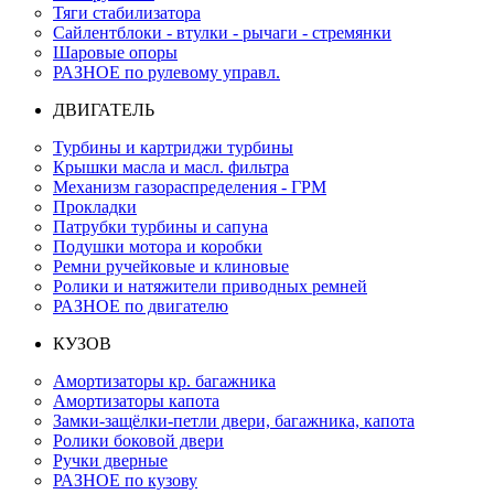
Тяги стабилизатора
Сайлентблоки - втулки - рычаги - стремянки
Шаровые опоры
РАЗНОЕ по рулевому управл.
ДВИГАТЕЛЬ
Турбины и картриджи турбины
Крышки масла и масл. фильтра
Механизм газораспределения - ГРМ
Прокладки
Патрубки турбины и сапуна
Подушки мотора и коробки
Ремни ручейковые и клиновые
Ролики и натяжители приводных ремней
РАЗНОЕ по двигателю
КУЗОВ
Амортизаторы кр. багажника
Амортизаторы капота
Замки-защёлки-петли двери, багажника, капота
Ролики боковой двери
Ручки дверные
РАЗНОЕ по кузову