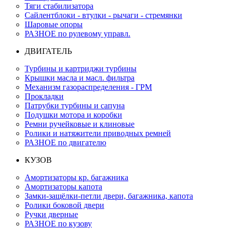
Тяги стабилизатора
Сайлентблоки - втулки - рычаги - стремянки
Шаровые опоры
РАЗНОЕ по рулевому управл.
ДВИГАТЕЛЬ
Турбины и картриджи турбины
Крышки масла и масл. фильтра
Механизм газораспределения - ГРМ
Прокладки
Патрубки турбины и сапуна
Подушки мотора и коробки
Ремни ручейковые и клиновые
Ролики и натяжители приводных ремней
РАЗНОЕ по двигателю
КУЗОВ
Амортизаторы кр. багажника
Амортизаторы капота
Замки-защёлки-петли двери, багажника, капота
Ролики боковой двери
Ручки дверные
РАЗНОЕ по кузову