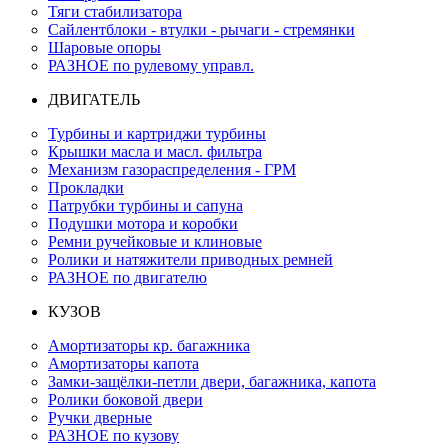
Тяги стабилизатора
Сайлентблоки - втулки - рычаги - стремянки
Шаровые опоры
РАЗНОЕ по рулевому управл.
ДВИГАТЕЛЬ
Турбины и картриджи турбины
Крышки масла и масл. фильтра
Механизм газораспределения - ГРМ
Прокладки
Патрубки турбины и сапуна
Подушки мотора и коробки
Ремни ручейковые и клиновые
Ролики и натяжители приводных ремней
РАЗНОЕ по двигателю
КУЗОВ
Амортизаторы кр. багажника
Амортизаторы капота
Замки-защёлки-петли двери, багажника, капота
Ролики боковой двери
Ручки дверные
РАЗНОЕ по кузову