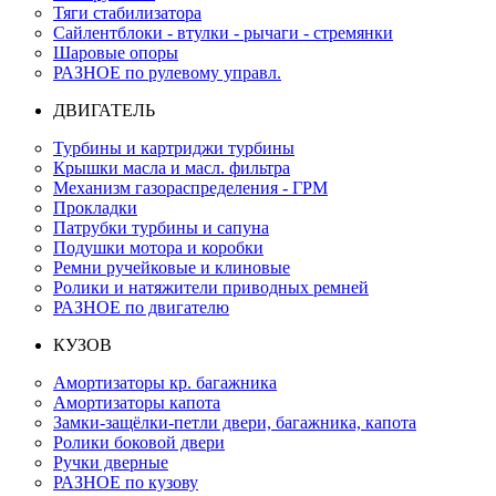
Тяги стабилизатора
Сайлентблоки - втулки - рычаги - стремянки
Шаровые опоры
РАЗНОЕ по рулевому управл.
ДВИГАТЕЛЬ
Турбины и картриджи турбины
Крышки масла и масл. фильтра
Механизм газораспределения - ГРМ
Прокладки
Патрубки турбины и сапуна
Подушки мотора и коробки
Ремни ручейковые и клиновые
Ролики и натяжители приводных ремней
РАЗНОЕ по двигателю
КУЗОВ
Амортизаторы кр. багажника
Амортизаторы капота
Замки-защёлки-петли двери, багажника, капота
Ролики боковой двери
Ручки дверные
РАЗНОЕ по кузову