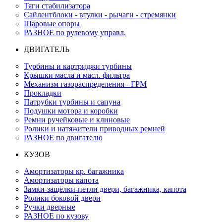
Тяги стабилизатора
Сайлентблоки - втулки - рычаги - стремянки
Шаровые опоры
РАЗНОЕ по рулевому управл.
ДВИГАТЕЛЬ
Турбины и картриджи турбины
Крышки масла и масл. фильтра
Механизм газораспределения - ГРМ
Прокладки
Патрубки турбины и сапуна
Подушки мотора и коробки
Ремни ручейковые и клиновые
Ролики и натяжители приводных ремней
РАЗНОЕ по двигателю
КУЗОВ
Амортизаторы кр. багажника
Амортизаторы капота
Замки-защёлки-петли двери, багажника, капота
Ролики боковой двери
Ручки дверные
РАЗНОЕ по кузову