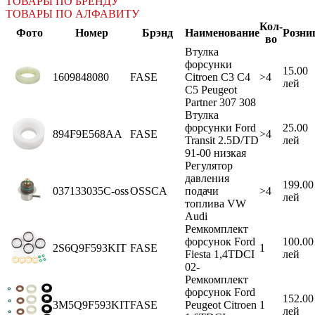
ТОВАРЫ ПО БРЕНДУ
ТОВАРЫ ПО АЛФАВИТУ
Кол-
Фото
Номер
Брэнд
Наименование
Розни
во
Втулка
форсунки
15.00
1609848080
FASE
Citroen C3 C4
>4
лей
C5 Peugeot
Partner 307 308
Втулка
форсунки Ford
25.00
894F9E568AA
FASE
>4
Transit 2.5D/TD
лей
91-00 низкая
Регулятор
давления
199.00
037133035C-oss
OSSCA
подачи
>4
лей
топлива VW
Audi
Ремкомплект
форсунок Ford
100.00
2S6Q9F593KIT
FASE
1
Fiesta 1,4TDCI
лей
02-
Ремкомплект
форсунок Ford
152.00
3M5Q9F593KIT
FASE
Peugeot Citroen
1
лей