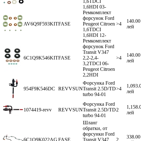
1,6TDCI
1,6HDI 03-
Ремкомплект
форсунок Ford
140.00
AV6Q9F593KIT
FASE
Peugeot Citroen
>4
лей
1,6TDCI
1,6HDI 12-
Ремкомплект
форсунок Ford
Transit V347
140.00
6C1Q9K546KIT
FASE
2,2-2,4-
>4
лей
3,2TDCI 06-
Peugeot Citroen
2,2HDI
Форсунка Ford
1,093.
954F9K546DC
REVVSUN
Transit 2.5D/TD
>4
лей
turbo 94-01
Форсунка Ford
1,158.
1074419-revv
REVVSUN
Transit 2.5D/TD
2
лей
turbo 94-01
Шланг
обратки, от
форсунки Ford
338.00
6C1Q9K022AG
FASE
Transit V347
2