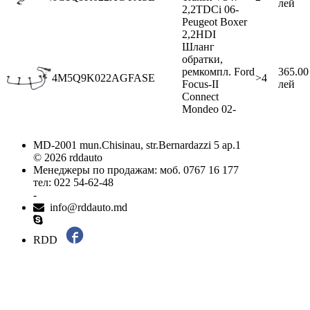
лей
2,2TDCi 06-
Peugeot Boxer
2,2HDI
Шланг
обратки,
ремкомпл. Ford
365.00
4M5Q9K022AG
FASE
>4
Focus-II
лей
Connect
Mondeo 02-
MD-2001 mun.Chisinau, str.Bernardazzi 5 ap.1
© 2026 rddauto
Менеджеры по продажам: моб. 0767 16 177
тел: 022 54-62-48
-
info@rddauto.md
RDD
Самые лучшие сайты – ilab.md