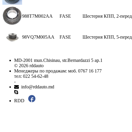
988T7M002AA
FASE
Шестерня КПП, 2-переда
98VQ7M005AA
FASE
Шестерня КПП, 5-переда
MD-2001 mun.Chisinau, str.Bernardazzi 5 ap.1
© 2026 rddauto
Менеджеры по продажам: моб. 0767 16 177
тел: 022 54-62-48
-
info@rddauto.md
RDD
Самые лучшие сайты – ilab.md