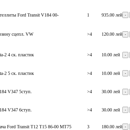
теллиты Ford Transit V184 00-
1
935.00 лей
рзину сцепл. VW
>4
120.00 лей
a-2 4 ск. пластик
>4
10.00 лей
a-2 5 ск. пластик
>4
10.00 лей
184 V347 5ступ.
>4
30.00 лей
184 V347 6ступ.
>4
30.00 лей
ча Ford Transit T12 T15 86-00 MT75
3
180.00 лей