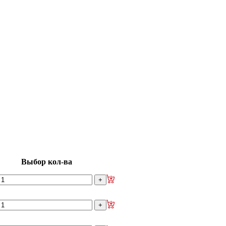
изаторы
гидроусилителя руля
е рейки
Ролики боковой двери
изаторы кр. багажника - капота
Выбор кол-ва