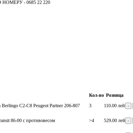
ОМЕРУ - 0685 22 220
18.06.2026
Новое поступление - MSK Аморт
04.04.2026
Новое поступление - EPS Насосы 
02.04.2026
Новое поступление - EPS Рулевы
16.02.2026
Новое поступление GTautoparts, 
06.01.2026
Новое поступление GTautoparts, Аморт
Кол-во
Розница
 Berlingo C2-C8 Peugeot Partner 206-807
3
110.00 лей
ansit 86-00 с противовесом
>4
529.00 лей