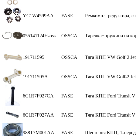
YC1W4599AA
FASE
Ремкомпл. редуктора, са
055141124H-oss
OSSCA
Тарелка+пружина на ко
191711595
OSSCA
Тяга КПП VW Golf-2 Jett
191711595A
OSSCA
Тяга КПП VW Golf-2 Jett
6C1R7F027CA
FASE
Тяга КПП Ford Transit V
6C1R7F027AA
FASE
Тяга КПП Ford Transit V
988T7M001AA
FASE
Шестерня КПП, 1-переда