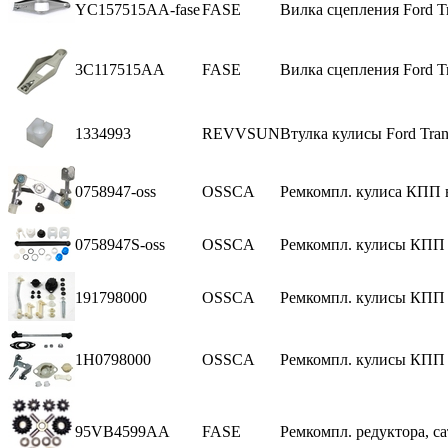
YC157515AA-fase
FASE
Вилка сцепления Ford Tr
3C117515AA
FASE
Вилка сцепления Ford Tr
1334993
REVVSUN
Втулка кулисы Ford Tran
0758947-oss
OSSCA
Ремкомпл. кулиса КПП в
0758947S-oss
OSSCA
Ремкомпл. кулисы КПП O
191798000
OSSCA
Ремкомпл. кулисы КПП 
1H0798000
OSSCA
Ремкомпл. кулисы КПП 
95VB4599AA
FASE
Ремкомпл. редуктора, са