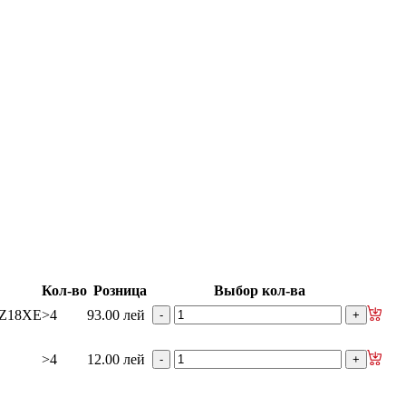
изаторы
гидроусилителя руля
е рейки
Ролики боковой двери
изаторы кр. багажника - капота
Кол-во
Розница
Выбор кол-ва
C Z18XE
>4
93.00 лей
>4
12.00 лей