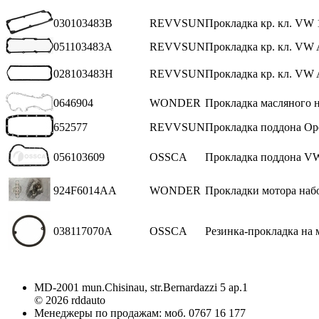
030103483B
REVVSUN
Прокладка кр. кл. VW 1
051103483A
REVVSUN
Прокладка кр. кл. VW A
028103483H
REVVSUN
Прокладка кр. кл. VW 
0646904
WONDER
Прокладка масляного н
652577
REVVSUN
Прокладка поддона Ope
056103609
OSSCA
Прокладка поддона VW
924F6014AA
WONDER
Прокладки мотора набо
038117070A
OSSCA
Резинка-прокладка на 
MD-2001 mun.Chisinau, str.Bernardazzi 5 ap.1
© 2026 rddauto
Менеджеры по продажам: моб. 0767 16 177