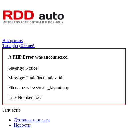
Вход
В корзине:
Товар(ы)
0
0 лей
A PHP Error was encountered
Severity: Notice
Message: Undefined index: id
Filename: views/main_layout.php
Line Number: 527
Запчасти
Доставка и оплата
Новости