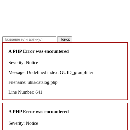
18.06.2026
Новое поступление - MSK Амортизаторы
04.04.2026
Новое поступление - EPS Насосы гидроусилителя руля
02.04.2026
Новое поступление - EPS Рулевые рейки
16.02.2026
Новое поступление GTautoparts, Ролики боковой двери
06.01.2026
Новое поступление GTautoparts, Амортизаторы кр. багажника - капота
A PHP Error was encountered
Severity: Notice
Message: Undefined index: GUID_groupfilter
Filename: utils/catalog.php
Line Number: 641
A PHP Error was encountered
Severity: Notice