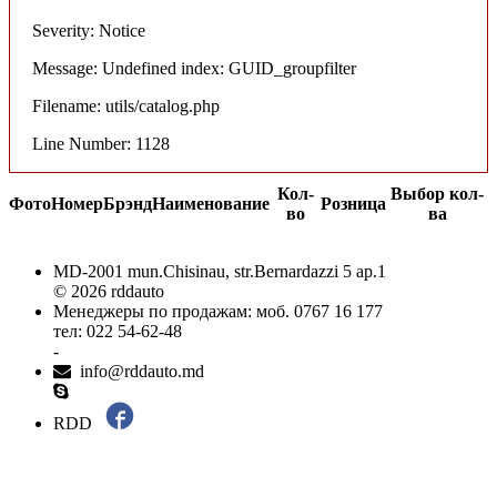
Severity: Notice
Message: Undefined index: GUID_groupfilter
Filename: utils/catalog.php
Line Number: 1128
Кол-
Выбор кол-
Фото
Номер
Брэнд
Наименование
Розница
во
ва
MD-2001 mun.Chisinau, str.Bernardazzi 5 ap.1
© 2026 rddauto
Менеджеры по продажам: моб. 0767 16 177
тел: 022 54-62-48
-
info@rddauto.md
RDD
Самые лучшие сайты – ilab.md