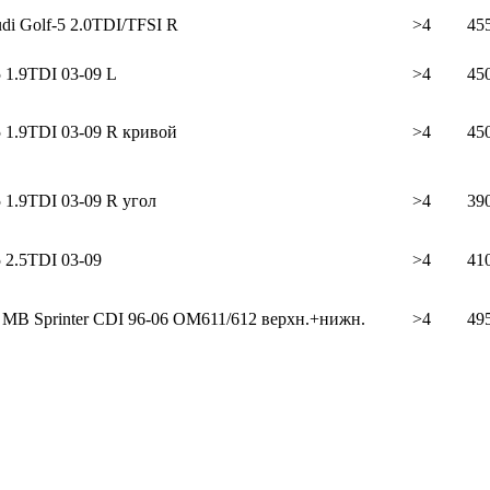
i Golf-5 2.0TDI/TFSI R
>4
45
1.9TDI 03-09 L
>4
45
1.9TDI 03-09 R кривой
>4
45
1.9TDI 03-09 R угол
>4
39
2.5TDI 03-09
>4
41
 MB Sprinter CDI 96-06 OM611/612 верхн.+нижн.
>4
49