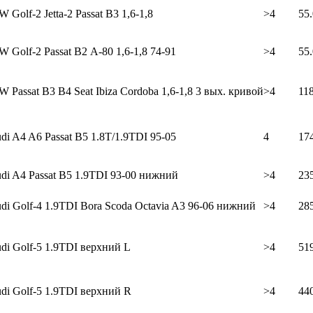
Golf-2 Jetta-2 Passat В3 1,6-1,8
>4
55
 Golf-2 Passat В2 A-80 1,6-1,8 74-91
>4
55
 Passat B3 B4 Seat Ibiza Cordoba 1,6-1,8 3 вых. кривой
>4
11
 A4 A6 Passat B5 1.8T/1.9TDI 95-05
4
17
i A4 Passat B5 1.9TDI 93-00 нижний
>4
23
 Golf-4 1.9TDI Bora Scoda Octavia A3 96-06 нижний
>4
28
i Golf-5 1.9TDI верхний L
>4
51
i Golf-5 1.9TDI верхний R
>4
44