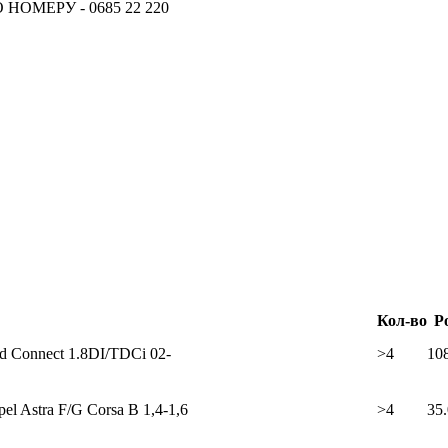
ОМЕРУ - 0685 22 220
18.06.2026
Новое поступление - MSK Аморт
04.04.2026
Новое поступление - EPS Насосы 
02.04.2026
Новое поступление - EPS Рулевы
16.02.2026
Новое поступление GTautoparts, 
06.01.2026
Новое поступление GTautoparts, Аморт
Кол-во
Р
d Connect 1.8DI/TDCi 02-
>4
10
l Astra F/G Corsa B 1,4-1,6
>4
35