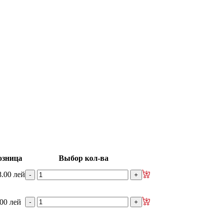
изаторы
гидроусилителя руля
е рейки
Ролики боковой двери
изаторы кр. багажника - капота
озница
Выбор кол-ва
8.00 лей
.00 лей