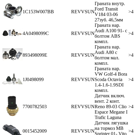
Граната внутр.
Ford Transit
1C153W007BB
REVVSUN
>4
V184 03-06
27зуб. 46,5мм
Граната нар.
Audi А100 91- c
4A0498099C
REVVSUN
>4
болтом ABS
компл.
Граната нар.
Audi А80 с
893498099E
REVVSUN
>4
болтом мал.
компл.
Граната нар.
VW Golf-4 Bora
1J0498099
REVVSUN
Scoda Octavia
>4
1.4-1.6-1.9SDI
компл.
Датчик включ.
вент. 2 конт.
7700782503
REVVSUN
Reno 89-03 Clio
>4
Espace Megane I
Trafic Laguna
Датчик лягушка
на тормоз MB
0015452009
REVVSUN
>4
Sprinter 01- Vito