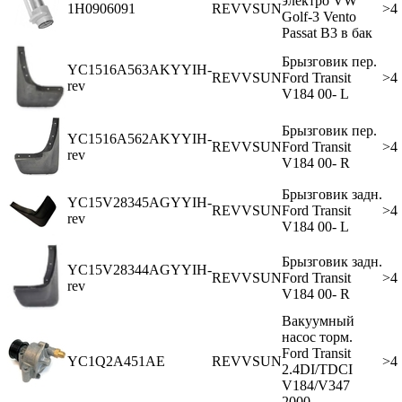
электро VW
1H0906091
REVVSUN
>4
Golf-3 Vento
Passat В3 в бак
Брызговик пер.
YC1516A563AKYYIH-
REVVSUN
Ford Transit
>4
rev
V184 00- L
Брызговик пер.
YC1516A562AKYYIH-
REVVSUN
Ford Transit
>4
rev
V184 00- R
Брызговик задн.
YC15V28345AGYYIH-
REVVSUN
Ford Transit
>4
rev
V184 00- L
Брызговик задн.
YC15V28344AGYYIH-
REVVSUN
Ford Transit
>4
rev
V184 00- R
Вакуумный
насос торм.
Ford Transit
YC1Q2A451AE
REVVSUN
>4
2.4DI/TDCI
V184/V347
2000-