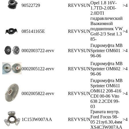
Opel 1.8 16V-
90522729
REVVSUN
>4
1.7TD-2.0DI-
2.0DTI
гидравлический
Выжимной
подшипник VW
085141165E
REVVSUN
>4
Golf-2/3 Seat 1.3
85-
Гидромуфта MB
0002003722-revv
REVVSUN
Sprinter OM601
>4
96-06
Гидромуфта MB
0002005122-revv
REVVSUN
Sprinter OM602
>4
96-06
Гидромуфта MB
Sprinter OM611
OM612 208-416
0002005822-revv
REVVSUN
>4
CDI 00-06 Vito
638 2.2CDI 99-
03
Граната внутр.
Ford Focus 98-
1C153W007AA
REVVSUN
>4
05 21зуб.30,4мм
XS4C3W007AA