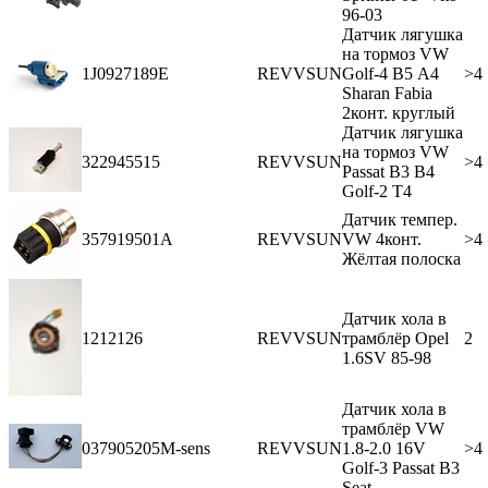
96-03
Датчик лягушка
на тормоз VW
1J0927189E
REVVSUN
Golf-4 В5 A4
>4
Sharan Fabia
2конт. круглый
Датчик лягушка
на тормоз VW
322945515
REVVSUN
>4
Passat B3 B4
Golf-2 Т4
Датчик темпер.
357919501A
REVVSUN
VW 4конт.
>4
Жёлтая полоска
Датчик хола в
1212126
REVVSUN
трамблёр Opel
2
1.6SV 85-98
Датчик хола в
трамблёр VW
037905205M-sens
REVVSUN
1.8-2.0 16V
>4
Golf-3 Passat B3
Seat