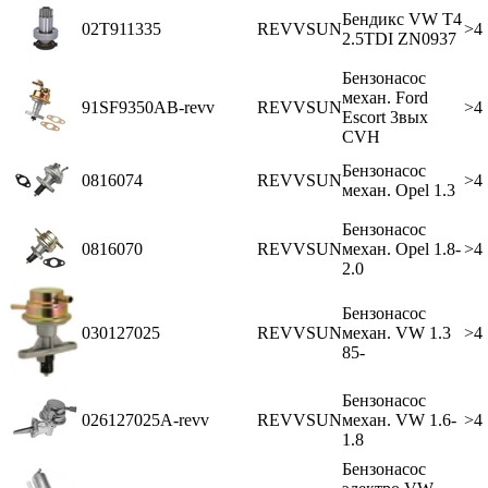
Бендикс VW Т4
02T911335
REVVSUN
>4
2.5TDI ZN0937
Бензонасос
механ. Ford
91SF9350AB-revv
REVVSUN
>4
Escort 3вых
CVH
Бензонасос
0816074
REVVSUN
>4
механ. Opel 1.3
Бензонасос
0816070
REVVSUN
механ. Opel 1.8-
>4
2.0
Бензонасос
030127025
REVVSUN
механ. VW 1.3
>4
85-
Бензонасос
026127025A-revv
REVVSUN
механ. VW 1.6-
>4
1.8
Бензонасос