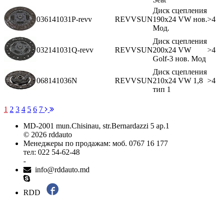
Диск сцепления
036141031P-revv
REVVSUN
190x24 VW нов.
>4
Мод.
Диск сцепления
032141031Q-revv
REVVSUN
200x24 VW
>4
Golf-3 нов. Мод
Диск сцепления
068141036N
REVVSUN
210x24 VW 1,8
>4
тип 1
1
2
3
4
5
6
7
MD-2001 mun.Chisinau, str.Bernardazzi 5 ap.1
© 2026 rddauto
Менеджеры по продажам: моб. 0767 16 177
тел: 022 54-62-48
-
info@rddauto.md
RDD
Самые лучшие сайты – ilab.md