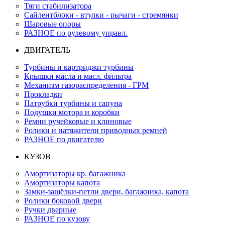
Тяги стабилизатора
Сайлентблоки - втулки - рычаги - стремянки
Шаровые опоры
РАЗНОЕ по рулевому управл.
ДВИГАТЕЛЬ
Турбины и картриджи турбины
Крышки масла и масл. фильтра
Механизм газораспределения - ГРМ
Прокладки
Патрубки турбины и сапуна
Подушки мотора и коробки
Ремни ручейковые и клиновые
Ролики и натяжители приводных ремней
РАЗНОЕ по двигателю
КУЗОВ
Амортизаторы кр. багажника
Амортизаторы капота
Замки-защёлки-петли двери, багажника, капота
Ролики боковой двери
Ручки дверные
РАЗНОЕ по кузову