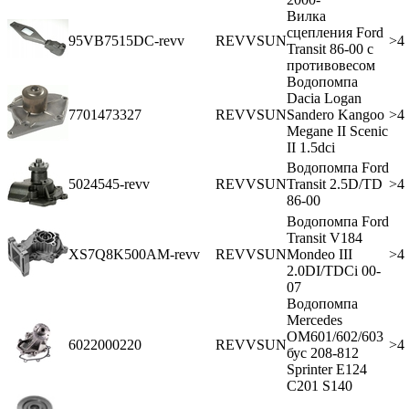
Вилка
сцепления Ford
95VB7515DC-revv
REVVSUN
>4
Transit 86-00 с
противовесом
Водопомпа
Dacia Logan
7701473327
REVVSUN
Sandero Kangoo
>4
Megane II Scenic
II 1.5dci
Водопомпа Ford
5024545-revv
REVVSUN
Transit 2.5D/TD
>4
86-00
Водопомпа Ford
Transit V184
XS7Q8K500AM-revv
REVVSUN
Mondeo III
>4
2.0DI/TDCi 00-
07
Водопомпа
Mercedes
OM601/602/603
6022000220
REVVSUN
>4
бус 208-812
Sprinter E124
C201 S140