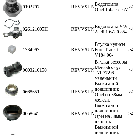
Водопомпа
9192797
REVVSUN
>4
Opel 1.4-1.6 16V
Водопомпа VW
026121005H
REVVSUN
>4
Audi 1.6-2.0 85-
Втулка кулисы
1334993
REVVSUN
Ford Transit
>4
V184 00-
Втулка рессоры
Mercedes бус
0003210150
REVVSUN
>4
Т-1 77-96
маленький
Выжимной
подшипник
0668651
REVVSUN
>4
Opel на 38мм
железн.
Выжимной
подшипник
0668645
REVVSUN
>4
Opel на 38мм
пластик.
Выжимной
подшипник