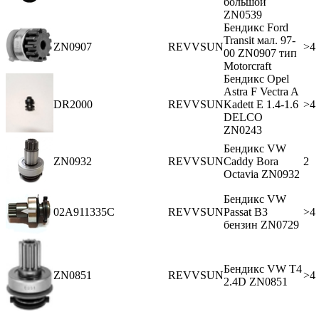
большой
ZN0539
Бендикс Ford
Transit мал. 97-
ZN0907
REVVSUN
>4
00 ZN0907 тип
Motorcraft
Бендикс Opel
Astra F Vectra A
DR2000
REVVSUN
Kadett E 1.4-1.6
>4
DELCO
ZN0243
Бендикс VW
ZN0932
REVVSUN
Caddy Bora
2
Octavia ZN0932
Бендикс VW
02A911335C
REVVSUN
Passat В3
>4
бензин ZN0729
Бендикс VW Т4
ZN0851
REVVSUN
>4
2.4D ZN0851