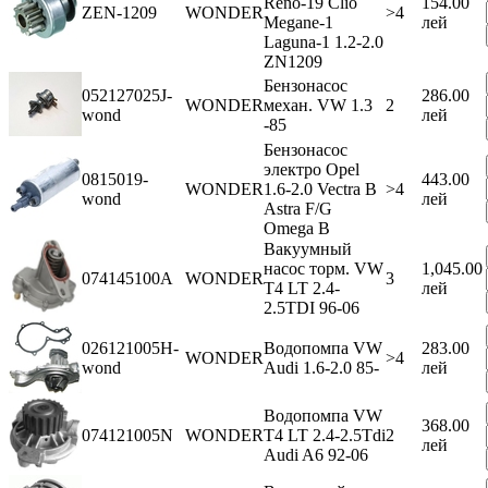
Reno-19 Clio
154.00
ZEN-1209
WONDER
>4
Megane-1
лей
Laguna-1 1.2-2.0
ZN1209
Бензонасос
052127025J-
286.00
WONDER
механ. VW 1.3
2
wond
лей
-85
Бензонасос
электро Opel
0815019-
443.00
WONDER
1.6-2.0 Vectra B
>4
wond
лей
Astra F/G
Omega В
Вакуумный
насос торм. VW
1,045.00
074145100A
WONDER
3
T4 LT 2.4-
лей
2.5TDI 96-06
026121005H-
Водопомпа VW
283.00
WONDER
>4
wond
Audi 1.6-2.0 85-
лей
Водопомпа VW
368.00
074121005N
WONDER
Т4 LT 2.4-2.5Tdi
2
лей
Audi A6 92-06