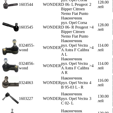
128.00
1603544
WONDER
D 06- L Peugeot
2
лей
Bipper Citroen
Nemo Fiat Punto
Наконечник
рул. Opel Corsa
128.00
1603545
WONDER
D 06- R Peugeot
>4
лей
Bipper Citroen
Nemo Fiat Punto
Наконечник
0324055-
рул. Opel Vectra
114.00
WONDER
>4
wond
A Astra F Calibra
лей
A L
Наконечник
0324056-
рул. Opel Vectra
114.00
WONDER
>4
wond
A Astra F Calibra
лей
A R
Наконечник
116.00
0324063
WONDER
рул. Opel Vectra
4
лей
B 95-03 L - R
Наконечник
130.00
1603227
WONDER
рул. Opel Vectra
3
лей
C 02- L
Наконечник