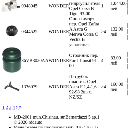
гидроусилителя
1,044.00
0948045
WONDER
1
Opel Corsa B
лей
Tigra 93-00
Опора аморт.
пер. Opel Zafira
A Astra G
132.00
0344525
WONDER
>4
Meriva Corsa C
лей
Vectra B
усиленная
Отбойник пер.
83.00
86VB3020AA
WONDER
Ford Transit 91-
4
лей
00
Патрубок
пластик. Opel
160.00
1336079
WONDER
Astra F 1,4-1,6
>4
лей
92-98 2вых.
NZ/SZ
1
2
3
4
MD-2001 mun.Chisinau, str.Bernardazzi 5 ap.1
© 2026 rddauto
Менеджеры по продажам: моб. 0767 16 177