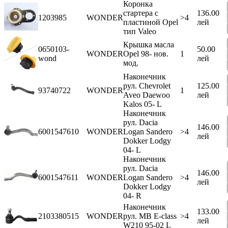
Коронка
стартера с
136.00
1203985
WONDER
>4
пластиной Opel
лей
тип Valeo
Крышка масла
0650103-
50.00
WONDER
Opel 98- нов.
1
wond
лей
мод.
Наконечник
рул. Chevrolet
125.00
93740722
WONDER
1
Aveo Daewoo
лей
Kalos 05- L
Наконечник
рул. Dacia
146.00
6001547610
WONDER
Logan Sandero
>4
лей
Dokker Lodgy
04- L
Наконечник
рул. Dacia
146.00
6001547611
WONDER
Logan Sandero
>4
лей
Dokker Lodgy
04- R
Наконечник
133.00
2103380515
WONDER
рул. MB E-class
>4
лей
W210 95-02 L