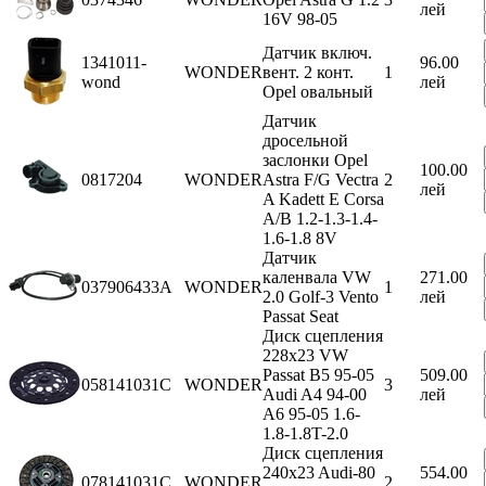
лей
16V 98-05
Датчик включ.
1341011-
96.00
WONDER
вент. 2 конт.
1
wond
лей
Opel овальный
Датчик
дросельной
заслонки Opel
100.00
0817204
WONDER
Astra F/G Vectra
2
лей
A Kadett E Corsa
A/B 1.2-1.3-1.4-
1.6-1.8 8V
Датчик
каленвала VW
271.00
037906433A
WONDER
1
2.0 Golf-3 Vento
лей
Passat Seat
Диск сцепления
228x23 VW
Passat B5 95-05
509.00
058141031C
WONDER
3
Audi A4 94-00
лей
A6 95-05 1.6-
1.8-1.8T-2.0
Диск сцепления
240x23 Audi-80
554.00
078141031C
WONDER
2