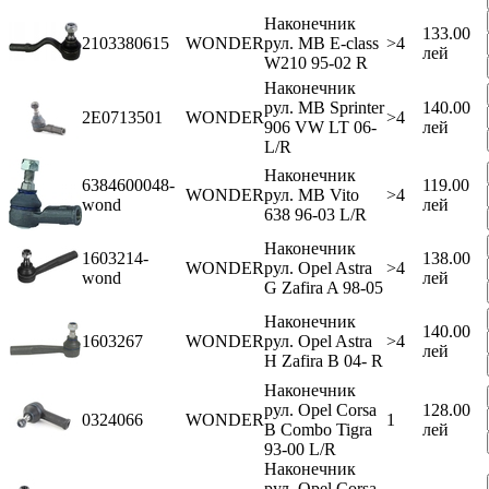
Наконечник
133.00
2103380615
WONDER
рул. MB E-class
>4
лей
W210 95-02 R
Наконечник
рул. MB Sprinter
140.00
2E0713501
WONDER
>4
906 VW LT 06-
лей
L/R
Наконечник
6384600048-
119.00
WONDER
рул. MB Vito
>4
wond
лей
638 96-03 L/R
Наконечник
1603214-
138.00
WONDER
рул. Opel Astra
>4
wond
лей
G Zafira A 98-05
Наконечник
140.00
1603267
WONDER
рул. Opel Astra
>4
лей
H Zafira B 04- R
Наконечник
рул. Opel Corsa
128.00
0324066
WONDER
1
B Combo Tigra
лей
93-00 L/R
Наконечник
рул. Opel Corsa