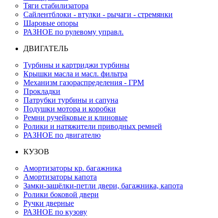
Тяги стабилизатора
Сайлентблоки - втулки - рычаги - стремянки
Шаровые опоры
РАЗНОЕ по рулевому управл.
ДВИГАТЕЛЬ
Турбины и картриджи турбины
Крышки масла и масл. фильтра
Механизм газораспределения - ГРМ
Прокладки
Патрубки турбины и сапуна
Подушки мотора и коробки
Ремни ручейковые и клиновые
Ролики и натяжители приводных ремней
РАЗНОЕ по двигателю
КУЗОВ
Амортизаторы кр. багажника
Амортизаторы капота
Замки-защёлки-петли двери, багажника, капота
Ролики боковой двери
Ручки дверные
РАЗНОЕ по кузову