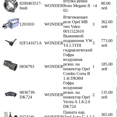
Втулка рейки
8200463517-
80.00
WONDER
Reno Megane II
>4
bush
лей
02-
Втягивающее
реле Opel MB
362.00
1201810
WONDER
3
тип Valeo
лей
0011522610
Выжимной
подшипник VW
773.00
02F141671A
WONDER
3
T4 2.5TDI
лей
гидравлический
Гофра
воздушная
резин. на
185.00
0836793
WONDER
1
инжектор Opel
лей
Combo Corsa B
1.4i DK804
Гофра
воздушная
0836739-
резин. на
135.00
WONDER
2
DK724
инжектор Opel
лей
Vectra A 1.8-2.0
DK724
Граната нар.
365.00
0374346
WONDER
Opel Astra G 1.2
3