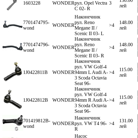
130.00
1603228
WONDER
рул. Opel Vectra
3
лей
C 02- R
Наконечник
7701474795-
рул. Reno
148.00
WONDER
>4
wond
Megane II /
лей
Scenic II 03- L
Наконечник
7701474796-
рул. Reno
148.00
WONDER
>4
wond
Megane II /
лей
Scenic II 03- R
Наконечник
рул. VW Golf-4
115.00
1J0422811B
WONDER
94mm L Audi A-
>4
лей
3 Scoda Octavia
Seat 96-
Наконечник
рул. VW Golf-4
115.00
1J0422812B
WONDER
94mm R Audi A-
>4
лей
3 Scoda Octavia
Seat 96-
Наконечник
701419812B-
131.00
WONDER
рул. VW Т4 96-
>4
wond
лей
R
Насос