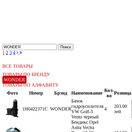
18.06.2026
Новое поступление - MSK Амортизаторы
04.04.2026
Новое поступление - EPS Насосы гидроусилителя руля
02.04.2026
Новое поступление - EPS Рулевые рейки
16.02.2026
Новое поступление GTautoparts, Ролики боковой двери
06.01.2026
Новое поступление GTautoparts, Амортизаторы кр. багажника - капота
1
2
3
4
ВСЕ ТОВАРЫ
ТОВАРЫ ПО БРЕНДУ
WONDER
ТОВАРЫ ПО АЛФАВИТУ
Кол-
Фото
Номер
Брэнд
Наименование
Розница
во
Бачок
гидроусилителя
203.00
1H0422371C
WONDER
4
VW Golf-3
лей
Vento черный
Бендикс Opel
Astra Vectra