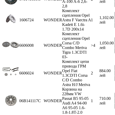
A-100 A-6 2,6-
лей
2,8
Комплект
сцепления Opel
1,102.00
1606724
WONDER
Astra F Vaectra A
1
лей
Kadett E 1.6i-
1.7D 200x14
Комплект
сцепления Opel
Corsa C/D
1,050.00
6606008
WONDER
>4
Combo Meriva
лей
Tigra 1.3CDTI
03-
Комплект цепи
привода ГРМ
Opel Fiat
884.00
6606024
WONDER
2
1.3CDTI Corsa
лей
C/D Combo
Astra H/J Meriva
Корзина на
228мм VW
Passat B5 95-05
710.00
06B141117C
WONDER
1
Audi A4 94-00
лей
A6 95-05 1.6-
1.8-1.8T-2.0