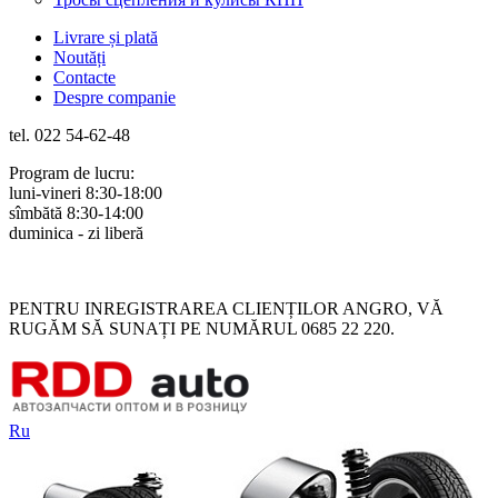
Livrare și plată
Noutăți
Contacte
Despre companie
tel. 022 54-62-48
Program de lucru:
luni-vineri 8:30-18:00
sîmbătă 8:30-14:00
duminica - zi liberă
Rus
Rom
PENTRU INREGISTRAREA CLIENȚILOR ANGRO, VĂ
RUGĂM SĂ SUNAȚI PE NUMĂRUL 0685 22 220.
Ru