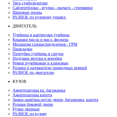
Тяги стабилизатора
Сайлентблоки - втулки - рычаги - стремянки
Шаровые опоры
РАЗНОЕ по рулевому управл.
ДВИГАТЕЛЬ
Турбины и картриджи турбины
Крышки масла и масл. фильтра
Механизм газораспределения - ГРМ
Прокладки
Патрубки турбины и сапуна
Подушки мотора и коробки
Ремни ручейковые и клиновые
Ролики и натяжители приводных ремней
РАЗНОЕ по двигателю
КУЗОВ
Амортизаторы кр. багажника
Амортизаторы капота
Замки-защёлки-петли двери, багажника, капота
Ролики боковой двери
Ручки дверные
РАЗНОЕ по кузову