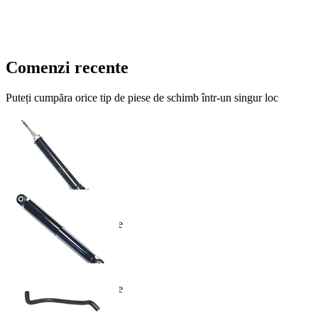
Comenzi recente
Puteți cumpăra orice tip de piese de schimb într-un singur loc
Amortizor suspensie spate
558.00 lei
In Cos
Amortizor suspensie spate
402.00 lei