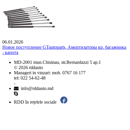
06.01.2026
Новое поступление GTautoparts, Амортизаторы кр. багажника
- капота
MD-2001 mun.Chisinau, str.Bernardazzi 5 ap.1
© 2026 rddauto
Manageri in vinzari: mob. 0767 16 177
tel: 022 54-62-48
-
info@rddauto.md
RDD în rețelele sociale
Cele mai bune site-uri – ilab.md