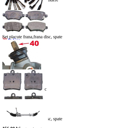
189.00 lei
Set cablaj aprinder
In Cos
255.00 lei
Set placute frana,frana disc, spate
In Cos
158.00 lei
In Cos
Caseta directie, hidravlic
816.00 lei
In Cos
Set placute frana,frana disc, spate