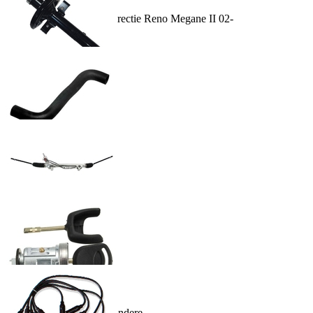
Bucsa pentru caseta de directie Reno Megane II 02-
80.00 lei
In Cos
Amortizor suspensie fata
627.00 lei
In Cos
Furtun radiator
53.00 lei
Caseta directie, hidravlic
In Cos
5,373.00 lei
In Cos
Cilindru de inchidere,aprindere