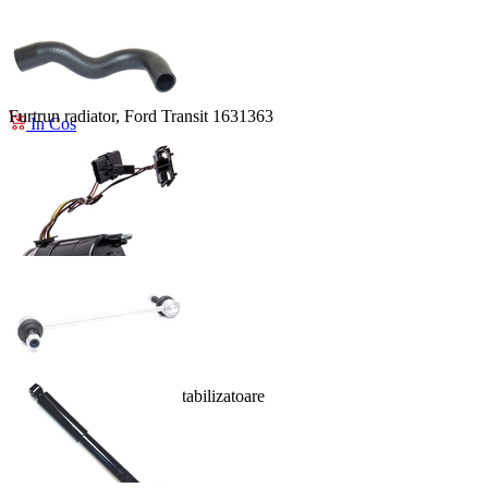
In Cos
Furtun radiator
224.00 lei
Furtrun radiator, Ford Transit 1631363
In Cos
102.00 lei
In Cos
Distribuitor
1,346.00 lei
Bieleta antiruliu, bieleta stabilizatoare
In Cos
118.00 lei
In Cos