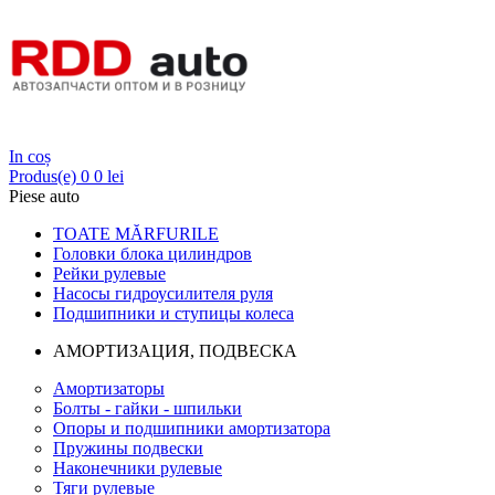
Login
In coș
Produs(e)
0
0 lei
Piese auto
TOATE MĂRFURILE
Головки блока цилиндров
Рейки рулевые
Насосы гидроусилителя руля
Подшипники и ступицы колеса
АМОРТИЗАЦИЯ, ПОДВЕСКА
Амортизаторы
Болты - гайки - шпильки
Опоры и подшипники амортизатора
Пружины подвески
Наконечники рулевые
Тяги рулевые