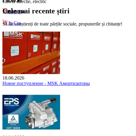
156.00 lei
Caseta directie, electric
Cele mai recente știri
1,964.00 lei
In Cos
In Cos
Să fie conștienți de toate părțile sociale, propunerile și chitanțe!
18.06.2026
Новое поступление - MSK Амортизаторы