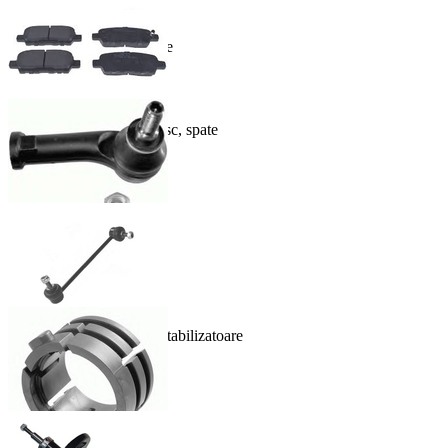
Amortizor suspensie spate
393.00 lei
In Cos
Set placute frana,frana disc, spate
168.00 lei
In Cos
Cap de bara
131.00 lei
In Cos
Bieleta antiruliu, bieleta stabilizatoare
140.00 lei
In Cos