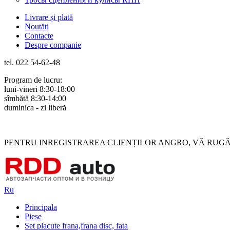
Livrare și plată
Noutăți
Contacte
Despre companie
tel. 022 54-62-48
Program de lucru:
luni-vineri 8:30-18:00
sîmbătă 8:30-14:00
duminica - zi liberă
Rus
Rom
PENTRU INREGISTRAREA CLIENȚILOR ANGRO, VĂ RUGĂM 
Ru
Principala
Piese
Set placute frana,frana disc, fata