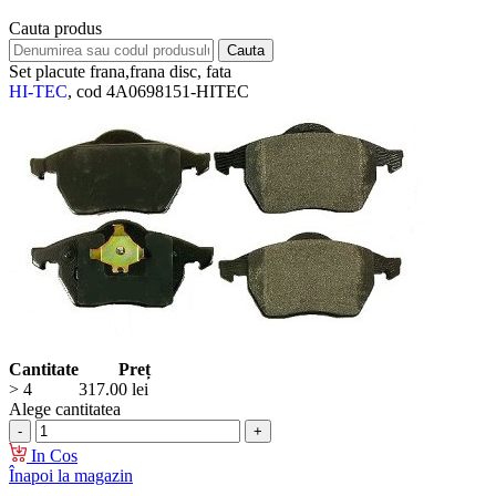
Cauta produs
Set placute frana,frana disc, fata
HI-TEC
, cod 4A0698151-HITEC
Cantitate
Preț
> 4
317.00
lei
Alege cantitatea
In Cos
Înapoi la magazin