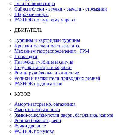
Тяги стабилизатора
Сайлентблоки - втулки - рычаги - стремянки
Шаровые опоры
РАЗНОЕ по рулевому управл.
ДВИГАТЕЛЬ
Турбины и картриджи турбины
Крышки масла и масл. фильтра
Механизм газораспределения - ГРМ
Прокладки
Патрубки турбины и сапуна
Подушки мотора и коробки
Ремни ручейковые и клиновые
Ролики и натяжители приводных ремней
РАЗНОЕ по двигателю
КУЗОВ
Амортизаторы кр. багажника
Амортизаторы капота
Замки-защёлки-петли двери, багажника, капота
Ролики боковой двери
Ручки дверные
РАЗНОЕ по кузову