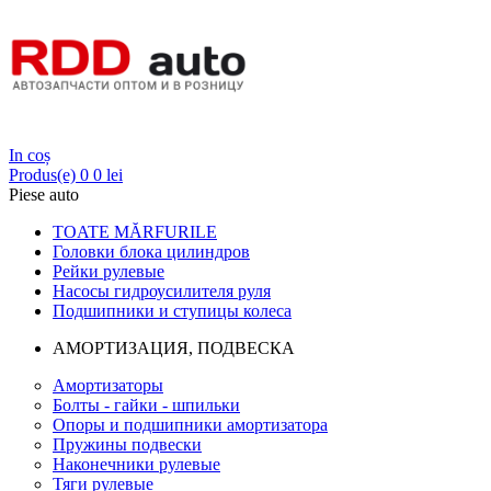
Login
In coș
Produs(e)
0
0 lei
Piese auto
TOATE MĂRFURILE
Головки блока цилиндров
Рейки рулевые
Насосы гидроусилителя руля
Подшипники и ступицы колеса
АМОРТИЗАЦИЯ, ПОДВЕСКА
Амортизаторы
Болты - гайки - шпильки
Опоры и подшипники амортизатора
Пружины подвески
Наконечники рулевые
Тяги рулевые